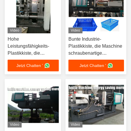
Video
Video
Hohe
Bunte Industrie-
Leistungsfähigkeits-
Plastikkiste, die Maschine
Plastikkiste, die
schraubenartige
Maschine horizontale
Spannkraft 10000KN
Jetzt Chatten '
Jetzt Chatten '
Spritzen-Maschine
macht
CER-ISO geführt macht
Video
Video