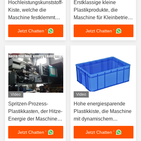
Hochleistungskunststoff-
Erstklassige kleine
Kiste, welche die
Plastikprodukte, die
Maschine festklemmt
Maschine für Kleinbetrieb
Toggle-Anschlag
1200 KN herstellen
Jetzt Chatten '
Jetzt Chatten '
745mm herstellt
Video
Video
Spritzen-Prozess-
Hohe energiesparende
Plastikkasten, der Hitze-
Plastikkiste, die Maschine
Energie der Maschinen-
mit dynamischem
56.7kw macht
ServoKontrollsystem
Jetzt Chatten '
Jetzt Chatten '
herstellt