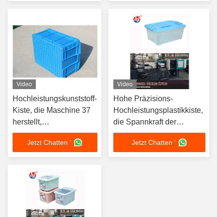
Video
Video
Hochleistungskunststoff-
Hohe Präzisions-
Kiste, die Maschine 37
Hochleistungsplastikkiste,
herstellt,
die Spannkraft der
Leistungsstärke zu
Maschinen-7800KN macht
Jetzt Chatten '
Jetzt Chatten '
pumpen