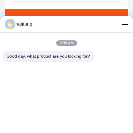
Senden
haijiang
1:35 AM
Good day, what product are you looking for?
Ningbo haijiang machinery manufacturing
co.,Ltd
Sales@china-haijiang.com
86-574-88233242
Nahe bei der Baozhan-Straße Yinzhou-Bezirk, Porzellan
Ningbos (Zangen-Industriegebiet)