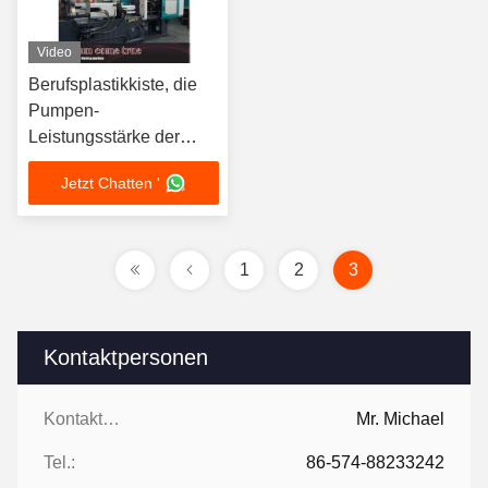
Video
Berufsplastikkiste, die
Pumpen-
Leistungsstärke der
Maschinen-37+30KW
Jetzt Chatten '
macht
1
2
3
Kontaktpersonen
Kontaktpersonen:
Mr. Michael
Tel.:
86-574-88233242