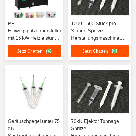
PP-
1000-1500 Stück pro
Einwegspritzenherstellungsmaschine
Stunde Spritze
mit 15 kW Heizleistung,
Herstellungsmaschine
geeignet für
Schraubtyp
Jetzt Chatten '
Jetzt Chatten '
automatisierte
Plastifizierungsweise
Spritzenherstellungsprozesse
2400kN Klemmtonnage
Spritzgießmaschine
Geräuschpegel unter 75
70kN Ejektor Tonnage
dB
Spritze
Spritzenherstellungsmaschine
Herstellungsmaschine mit