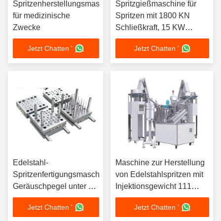
Spritzenherstellungsmaschine
Spritzgießmaschine für
für medizinische
Spritzen mit 1800 KN
Zwecke
Schließkraft, 15 KW
Heizleistung und 70 KN
Jetzt Chatten '
Jetzt Chatten '
Auswerferkraft, ausgelegt
für Kunststoffspritzguss
Edelstahl-
Maschine zur Herstellung
Spritzenfertigungsmaschine
von Edelstahlspritzen mit
Geräuschpegel unter 75
Injektionsgewicht 111
dB Entwickelt für die
Gramm und Abmessungen
Jetzt Chatten '
Jetzt Chatten '
Massenproduktion unter
3000 1500 1800 mm für