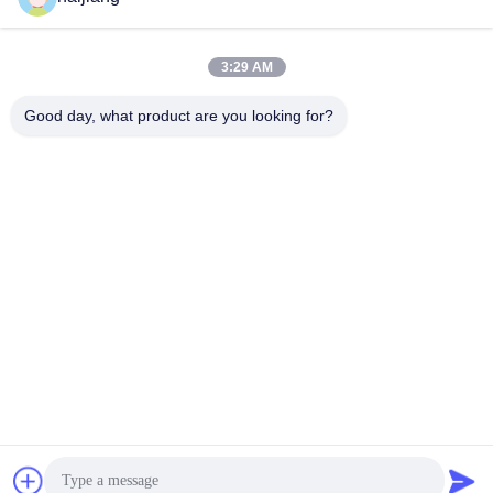
3:29 AM
Good day, what product are you looking for?
Ningbo haijiang machinery manufacturing
co.,Ltd
Sales@china-haijiang.com
86-574-88233242
Nahe bei der Baozhan-Straße Yinzhou-Bezirk, Porzellan
Ningbos (Zangen-Industriegebiet)
China Gute Qualität Energiesparende Spritzen-Maschine
Lieferant. Urheberrecht © 2017-2026 Ningbo haijiang
machinery manufacturing co.,Ltd Alle Rechte vorbehalten.