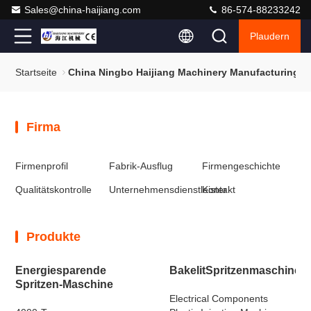
Sales@china-haijiang.com
86-574-88233242
Plaudern
Startseite
China Ningbo Haijiang Machinery Manufacturing C
Firma
Firmenprofil
Fabrik-Ausflug
Firmengeschichte
Qualitätskontrolle
Unternehmensdienstleister
Kontakt
Produkte
Energiesparende
BakelitSpritzenmaschine
Spritzen-Maschine
Electrical Components