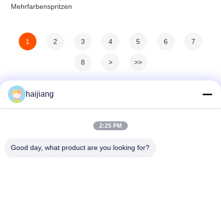
Mehrfarbenspritzen
1
2
3
4
5
6
7
8
>
>>
haijiang
2:25 PM
Good day, what product are you looking for?
Ningbo haijiang machinery manufacturing
co.,Ltd
Sales@china-haijiang.com
86-574-88233242