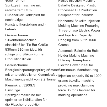
4000-Tonnen-
Plastic Injection Machine
Spritzgießmaschine mit
Bakelite Designed Plastic
reduziertem CO2-
Processed PC Production
Fußabdruck, konzipiert für
Equipment for Industrial
nachhaltige
Horizontal Bakelite Injection
Kunststoffherstellung und -
Molding Machine Featuring
betrieb
Three-phase Electric Power
Geräuscharme
and Injection Capacity
Silikonformmaschine
Ranging from 50 to 1000
einschließlich Tie Bar Größe
Grams
530mm 510mm ideal für
Automatic Bakelite 6a Bulb
ruhige und Silikon-Formen
Holder Making Machine
Produktionslinien
Utilizing Three-phase
Geräuscharme
Electric Power Ideal for
Energieeinsparungsspritzgießmaschine
Continuous Manufacturing
mit unterschiedlicher Klemmkraft und
Injection capacity 50 to 1000
Maschinengewicht von 2,2 Tonnen
grams bakelite machine
Klemmkraft 3200kN
providing max clamping
Einstufige
force 35 tons tailored for
Spritzgießmaschine mit
molding operations
optimierten Kühlkanälen für
die Flaschenproduktion