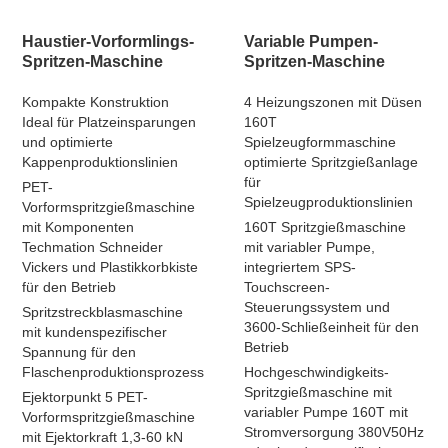
Haustier-Vorformlings-
Variable Pumpen-
Spritzen-Maschine
Spritzen-Maschine
Kompakte Konstruktion
4 Heizungszonen mit Düsen
Ideal für Platzeinsparungen
160T
und optimierte
Spielzeugformmaschine
Kappenproduktionslinien
optimierte Spritzgießanlage
für
PET-
Spielzeugproduktionslinien
Vorformspritzgießmaschine
mit Komponenten
160T Spritzgießmaschine
Techmation Schneider
mit variabler Pumpe,
Vickers und Plastikkorbkiste
integriertem SPS-
für den Betrieb
Touchscreen-
Steuerungssystem und
Spritzstreckblasmaschine
3600-Schließeinheit für den
mit kundenspezifischer
Betrieb
Spannung für den
Flaschenproduktionsprozess
Hochgeschwindigkeits-
Spritzgießmaschine mit
Ejektorpunkt 5 PET-
variabler Pumpe 160T mit
Vorformspritzgießmaschine
Stromversorgung 380V50Hz
mit Ejektorkraft 1,3-60 kN