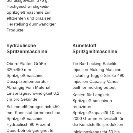
Schussgewicht: 376 g.
Hochgeschwindigkeits-
Spritzgießmaschine zur
effizienten und präzisen
Herstellung dünnwandiger
Produkte
hydraulische
Kunststoff-
Spritzenmaschine
Spritzgießmaschine
Obere Platten Größe
Tie Bar Locking Bakelite
620x490 mm
Injection Molding Machine
Spritzgießmaschine
including Toggle Stroke 490
Düsspitzentemperatur
Injection Capacity Varies
Abhängig Vom Material
built for molding output
Einspritzgeschwindigkeit 8,2
Kosten für Langzeit-
cm pro Sekunde
Spritzgießmaschinen
Schimmelöffnungsstrich 450
reduzieren
mm Kunststoffformmaschine
Spritzgießkapazität 10 bis
Spritzgießmaschine
2000 Gramm Entwickelt für
Hydraulisch 90 Prozent
die Kunststoffteilproduktion
Dauerbetrieb geeignet für
Injektionskapazität 50 bis