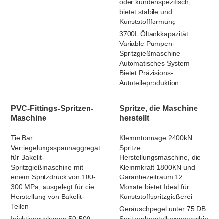
oder kundenspezifisch,
bietet stabile und
Kunststoffformung
3700L Öltankkapazität
Variable Pumpen-
Spritzgießmaschine
Automatisches System
Bietet Präzisions-
Autoteileproduktion
PVC-Fittings-Spritzen-
Spritze, die Maschine
Maschine
herstellt
Tie Bar
Klemmtonnage 2400kN
Verriegelungsspannaggregat
Spritze
für Bakelit-
Herstellungsmaschine, die
Spritzgießmaschine mit
Klemmkraft 1800KN und
einem Spritzdruck von 100-
Garantiezeitraum 12
300 MPa, ausgelegt für die
Monate bietet Ideal für
Herstellung von Bakelit-
Kunststoffspritzgießerei
Teilen
Geräuschpegel unter 75 DB
Injektionsvolumen 50-500
Spritzenherstellungsmaschine