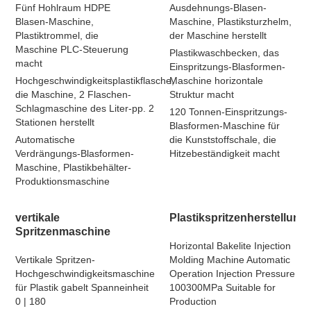
Fünf Hohlraum HDPE
Ausdehnungs-Blasen-
Blasen-Maschine,
Maschine, Plastiksturzhelm,
Plastiktrommel, die
der Maschine herstellt
Maschine PLC-Steuerung
Plastikwaschbecken, das
macht
Einspritzungs-Blasformen-
Hochgeschwindigkeitsplastikflasche,
Maschine horizontale
die Maschine, 2 Flaschen-
Struktur macht
Schlagmaschine des Liter-pp. 2
120 Tonnen-Einspritzungs-
Stationen herstellt
Blasformen-Maschine für
Automatische
die Kunststoffschale, die
Verdrängungs-Blasformen-
Hitzebeständigkeit macht
Maschine, Plastikbehälter-
Produktionsmaschine
vertikale
Plastikspritzenherstellung
Spritzenmaschine
Horizontal Bakelite Injection
Vertikale Spritzen-
Molding Machine Automatic
Hochgeschwindigkeitsmaschine
Operation Injection Pressure
für Plastik gabelt Spanneinheit
100300MPa Suitable for
0 | 180
Production