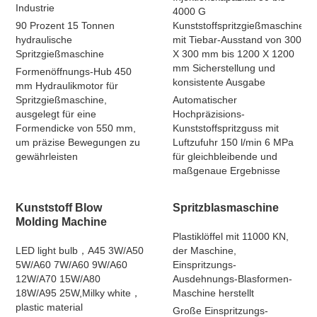
Industrie
4000 G
90 Prozent 15 Tonnen
Kunststoffspritzgießmaschine
hydraulische
mit Tiebar-Ausstand von 300
Spritzgießmaschine
X 300 mm bis 1200 X 1200
mm Sicherstellung und
Formenöffnungs-Hub 450
konsistente Ausgabe
mm Hydraulikmotor für
Spritzgießmaschine,
Automatischer
ausgelegt für eine
Hochpräzisions-
Formendicke von 550 mm,
Kunststoffspritzguss mit
um präzise Bewegungen zu
Luftzufuhr 150 l/min 6 MPa
gewährleisten
für gleichbleibende und
maßgenaue Ergebnisse
Kunststoff Blow
Spritzblasmaschine
Molding Machine
Plastiklöffel mit 11000 KN,
LED light bulb，A45 3W/A50
der Maschine,
5W/A60 7W/A60 9W/A60
Einspritzungs-
12W/A70 15W/A80
Ausdehnungs-Blasformen-
18W/A95 25W,Milky white，
Maschine herstellt
plastic material
Große Einspritzungs-