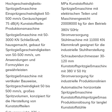
Hochgeschwindigkeits-
MPa Kunststoffstuhl-
Spritzgießmaschine
Spritzgießmaschine mit
Einspritzgeschwindigkeit 50-
elektrischen Teilen und
500 mm/s Geräuschpegel
Maschinengewicht
75 dB(A) Kunststoffteile-
20008000 kg für den Betrieb
Produktionsmaschine
380V 50Hz
Spritzgießmaschine mit 50-
Stromversorgung
3000 KN Schließkraft,
Stühlmachine mit 11000 KN
hausgemacht, gebaut für
Klemmkraft geeignet für die
Spritzgießgeschwindigkeiten
industrielle Stuhlherstellung
von 50-500 mm/s, um
Schraubendurchmesser 30-
Anwendungen und
120 mm
Formzyklen zu
Kunststoffspritzgießmaschine
gewährleisten
mit 380 V 50 Hz
Spritzgießmaschine mit
Stromversorgung für
vertikaler Bauweise,
industrielle Produktionslinien
Spritzgeschwindigkeit 50 bis
Automatische horizontale
500 mm/s, großes
Spritzgießmaschine
Spritzvolumen, konzipiert für
Kunststoffstuhlspritzgießmaschi
die Herstellung von
Produktionslösung für langlebig
Kunststoffteilen
Kunststoffstühle