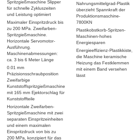
Spritzgießmaschine Slipper
Nahrungsmittelgrad-Plastik
für schnelle Zykluszeiten
überzieht Spannkraft der
und Leistung optimiert
Produktionsmaschine-
Maximaler Einspritzdruck bis
7800KN
zu 200 MPa. Zweifarben-
Plastikobstkorb-Spritzen-
Spritzgießmaschine.
Maschinen-hohes
Horizontale Servomotor-
Energiesparen
Ausführung.
Energieeffizienz-Plastikkiste,
Maschinenabmessungen:
die Maschine keramische
ca. 3 bis 6 Meter Länge
Heizung das Festklemmen
0.01 mm
mit einem Band versehen
Präzisionsschraubposition
lässt
Zweifarbige
Kunststoffspritzgießmaschine
mit 165 mm Ejektorschlag für
Kunststoffteile
Horizontale Zweifarben-
Spritzgießmaschine mit zwei
separaten Einspritzeinheiten
und einem maximalen
Einspritzdruck von bis zu
200 MPa, konzipiert für das