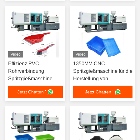
Video
Video
Effizienz PVC-
1350MM CNC-
Rohrverbindung
Spritzgießmaschine für die
Spritzgießmaschine
Herstellung von
250T Klemmkraft 6,5KW
Präzisionsteilen
Jetzt Chatten '
Jetzt Chatten '
Heizleistung