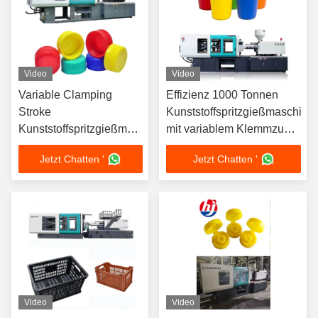
Video
Video
Variable Clamping
Effizienz 1000 Tonnen
Stroke
Kunststoffspritzgießmaschine
Kunststoffspritzgießmaschine
mit variablem Klemmzug
ABC-1000 mit 1350MM
für verschiedene
Jetzt Chatten '
Jetzt Chatten '
Schaltstrich
Anwendungen
Video
Video