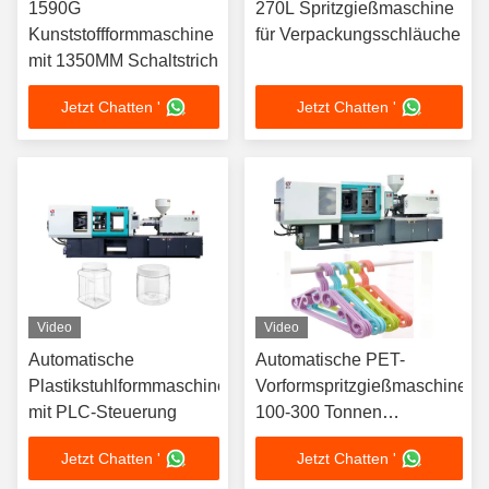
1590G
270L Spritzgießmaschine
Kunststoffformmaschine
für Verpackungsschläuche
mit 1350MM Schaltstrich
Jetzt Chatten '
Jetzt Chatten '
Video
Video
Automatische
Automatische PET-
Plastikstuhlformmaschine
Vorformspritzgießmaschine
mit PLC-Steuerung
100-300 Tonnen
Klemmkraft 7-15 KW
Jetzt Chatten '
Jetzt Chatten '
Heizleistung