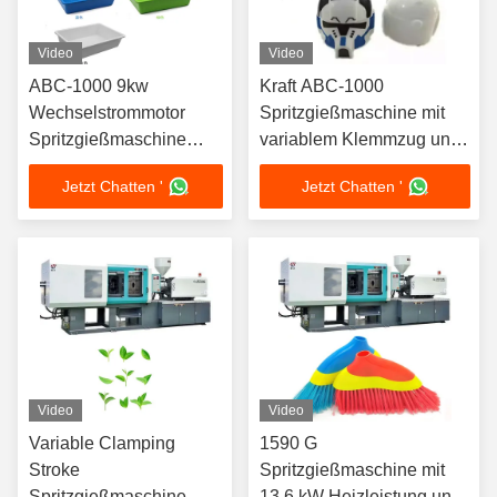
Video
Video
ABC-1000 9kw
Kraft ABC-1000
Wechselstrommotor
Spritzgießmaschine mit
Spritzgießmaschine
variablem Klemmzug und
Energieeinsparung
270 L Ölbehälterkapazität
Jetzt Chatten '
Jetzt Chatten '
13,6kw Heizleistung
Video
Video
Variable Clamping
1590 G
Stroke
Spritzgießmaschine mit
Spritzgießmaschine
13,6 kW Heizleistung und