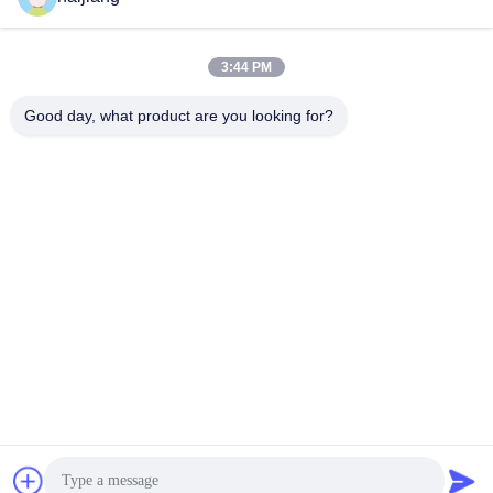
3:44 PM
Good day, what product are you looking for?
Ningbo haijiang machinery manufacturing
co.,Ltd
Sales@china-haijiang.com
86-574-88233242
Nahe bei der Baozhan-Straße Yinzhou-Bezirk, Porzellan
Ningbos (Zangen-Industriegebiet)
China Gute Qualität Energiesparende Spritzen-Maschine
Lieferant. Urheberrecht © 2017-2025 Ningbo haijiang
machinery manufacturing co.,Ltd Alle Rechte vorbehalten.