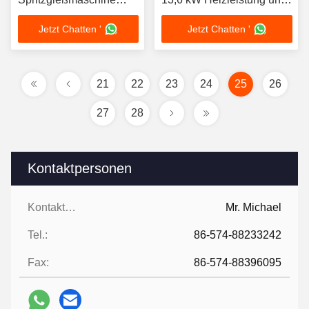
Kapazität 1590g
270 L Ölbehälterkapazität
Jetzt Chatten '
Jetzt Chatten '
Schussgewicht
21
22
23
24
25
26
27
28
Kontaktpersonen
Kontaktpersonen:
Mr. Michael
Tel.:
86-574-88233242
Fax:
86-574-88396095