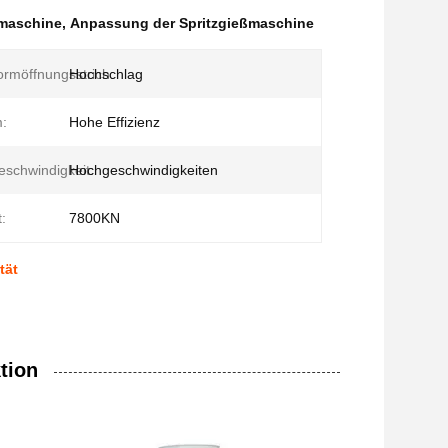
ßmaschine
,
Anpassung der Spritzgießmaschine
rmöffnungsstrich:
Hochschlag
:
Hohe Effizienz
eschwindigkeit:
Hochgeschwindigkeiten
:
7800KN
tät
tion