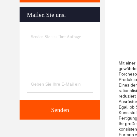
Mailen Sie uns.
Mit einer
gewährlei
Porcheson
Produktio
Eines de
rationali
reduziert
Ausrüstu
Egal, ob
Senden
Kunststof
Fertigung
Ihr groß
konsisten
Formen w