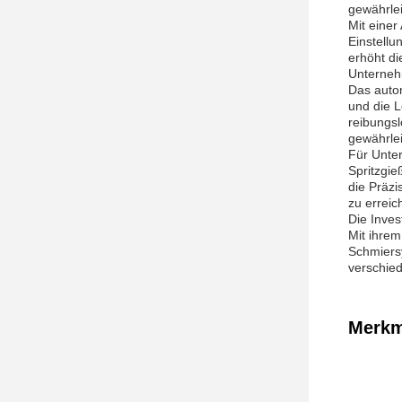
gewährlei
Mit einer
Einstell
erhöht di
Unterneh
Das autom
und die L
reibungsl
gewährlei
Für Unter
Spritzgi
die Präzi
zu erreic
Die Inves
Mit ihre
Schmiers
verschie
Merkm