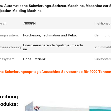
en:
Automatische Schmierungs-Spritzen-Maschine
,
Maschine zur S
njection Molding Machine
raft:
7800KN
Injektionsg
ungssystem:
Porcheson, Techmation und Keba.
Klemmungs
Energieeinsparende Spritzgießmaschi
tbezeichnung:
Schimmeld
ne
gssystem:
Hohe Effizienz
Kühlsystem
he Schmierungsspritzgießmaschine Servoantrieb für 4000 Tonne
reibung
rodukts: