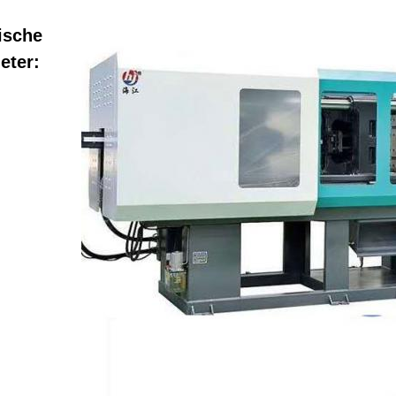
ische
eter: