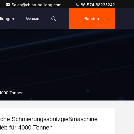
Sales@china-haijiang.com
86-574-88233242
ltungen
Plaudern
German
 4000 Tonnen
sche Schmierungsspritzgießmaschine
ieb für 4000 Tonnen