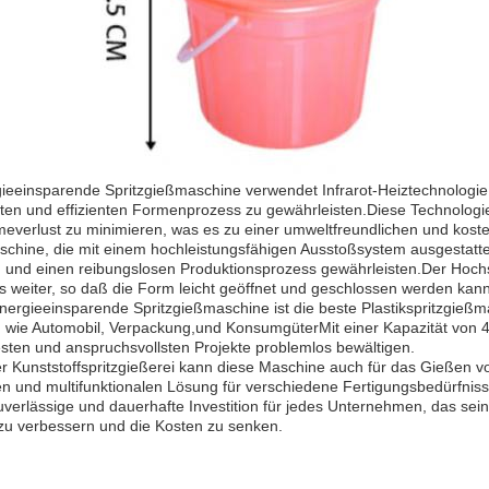
ieeinsparende Spritzgießmaschine verwendet Infrarot-Heiztechnologie
ten und effizienten Formenprozess zu gewährleisten.Diese Technologie
everlust zu minimieren, was es zu einer umweltfreundlichen und kost
chine, die mit einem hochleistungsfähigen Ausstoßsystem ausgestattet 
n und einen reibungslosen Produktionsprozess gewährleisten.Der Hochs
 weiter, so daß die Form leicht geöffnet und geschlossen werden kann
ergieeinsparende Spritzgießmaschine ist die beste Plastikspritzgießma
 wie Automobil, Verpackung,und KonsumgüterMit einer Kapazität von 
ten und anspruchsvollsten Projekte problemlos bewältigen.
r Kunststoffspritzgießerei kann diese Maschine auch für das Gießen 
gen und multifunktionalen Lösung für verschiedene Fertigungsbedürfni
zuverlässige und dauerhafte Investition für jedes Unternehmen, das sei
 zu verbessern und die Kosten zu senken.