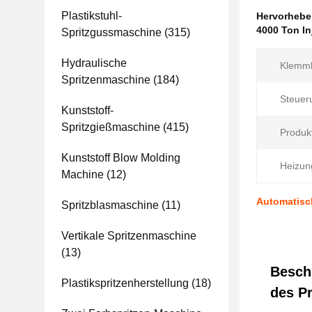
Plastikstuhl-
Hervorheb
4000 Ton I
Spritzgussmaschine
(315)
Hydraulische
Klemmk
Spritzenmaschine
(184)
Steuer
Kunststoff-
Spritzgießmaschine
(415)
Produk
Kunststoff Blow Molding
Heizun
Machine
(12)
Automatisc
Spritzblasmaschine
(11)
Vertikale Spritzenmaschine
(13)
Besch
Plastikspritzenherstellung
(18)
des P