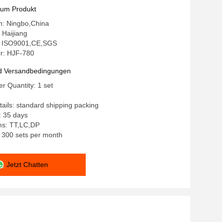
zum Produkt
in: Ningbo,China
Haijiang
g: ISO9001,CE,SGS
r: HJF-780
d Versandbedingungen
 Quantity: 1 set
ails: standard shipping packing
: 35 days
s: TT,LC,DP
y: 300 sets per month
Jetzt Chatten