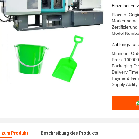
Einzelheiten 
Place of Orig
Markenname: 
Zertifizierun
Model Numbe
Zahlungs- un
Minimum Order
Preis: 100000
Packaging Det
Delivery Time
Payment Term
Supply Abilit
n zum Produkt
Beschreibung des Produkts