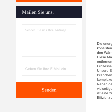
Mailen Sie uns.
Die energ
konsisten
den Wärm
Diese Mas
entferne
Prozesses
Unsere En
Branchen
komplexes
Neben de
vielseiti
Senden
ist eine 
Effizienz