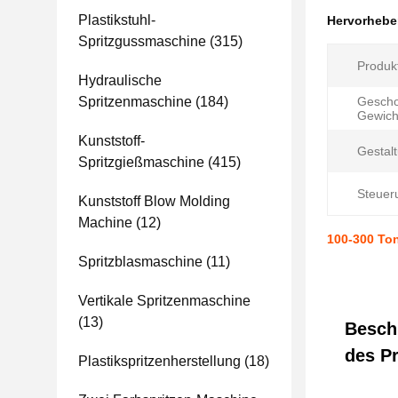
Plastikstuhl-
Hervorheb
Spritzgussmaschine
(315)
Produk
Hydraulische
Spritzenmaschine
(184)
Gesch
Gewich
Kunststoff-
Gestalt
Spritzgießmaschine
(415)
Steuer
Kunststoff Blow Molding
Machine
(12)
100-300 Ton
Spritzblasmaschine
(11)
Vertikale Spritzenmaschine
(13)
Besch
des P
Plastikspritzenherstellung
(18)