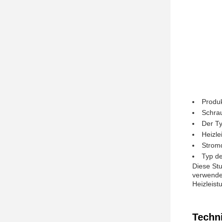
Produk
Schra
Der Ty
Heizle
Stromq
Typ de
Diese Stu
verwende
Heizleist
Techn