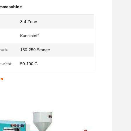
rmmaschine
3-4 Zone
Kunststoff
ruck:
150-250 Stange
ewicht:
50-100 G
en