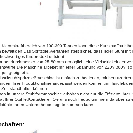
 Klemmkraftbereich von 100-300 Tonnen kann diese Kunststoffstuhlher
 bewältigen.Das Spritzgießverfahren stellt sicher, dass jeder Stuhl mit
v hochwertiges Endprodukt entsteht.
aubendurchmesser von 25-80 mm ermöglicht eine Vielseitigkeit der ve
entwürfe.Die Maschine arbeitet mit einer Spannung von 220V/380V, so d
en geeignet ist.
astikstuhlspritzgießmaschine ist einfach zu bedienen, mit benutzerfre
ungen Ihrer Produktionslinie angepasst werden können.,mit langlebig
 Zeit standhalten können.
onen in unsere Stuhlformmaschine erhöhen nicht nur die Effizienz Ihrer
tät Ihrer Stühle.Kontaktieren Sie uns noch heute, um mehr darüber zu 
ffstühle Ihrem Unternehmen zugute kommen kann.
schaften: