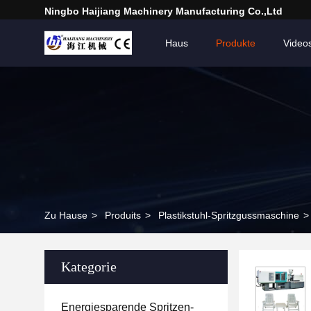
Ningbo Haijiang Machinery Manufacturing Co.,Ltd
Haus
Produkte
Video
Zu Hause
>
Produits
>
Plastikstuhl-Spritzgussmaschine
>
Kategorie
Energiesparende Spritzen-