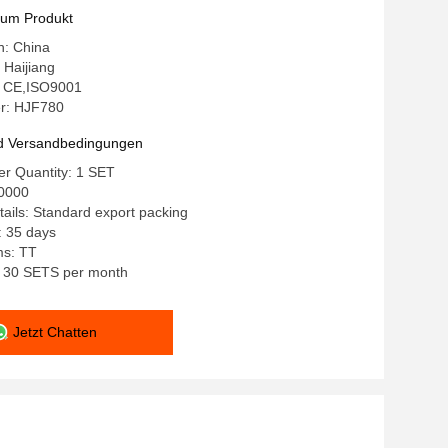
zum Produkt
n: China
Haijiang
g: CE,ISO9001
r: HJF780
d Versandbedingungen
r Quantity: 1 SET
0000
ails: Standard export packing
: 35 days
ms: TT
y: 30 SETS per month
Jetzt Chatten