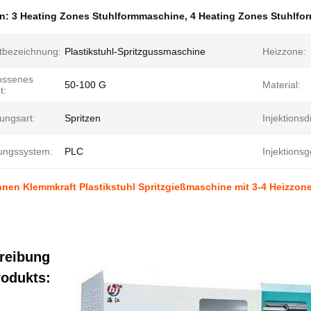
en:
3 Heating Zones Stuhlformmaschine
,
4 Heating Zones Stuhlfo
tbezeichnung:
Plastikstuhl-Spritzgussmaschine
Heizzone:
ossenes
50-100 G
Material:
t:
ungsart:
Spritzen
Injektionsd
ungssystem:
PLC
Injektionsg
nen Klemmkraft Plastikstuhl Spritzgießmaschine mit 3-4 Heizzon
reibung
rodukts: