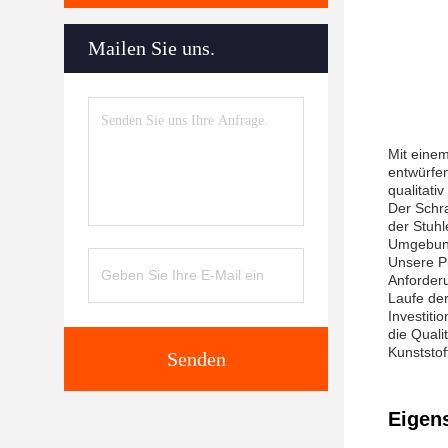
Mailen Sie uns.
Mit einem
entwürfen
qualitati
Der Schr
der Stuhl
Umgebung
Unsere Pl
Anforder
Laufe der
Investiti
die Quali
Kunststo
Senden
Eigen