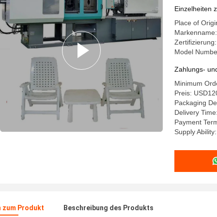
Einzelheiten 
Place of Origi
Markenname: 
Zertifizierun
Model Numbe
Zahlungs- un
Minimum Orde
Preis: USD12
Packaging Det
Delivery Time
Payment Ter
Supply Abilit
n zum Produkt
Beschreibung des Produkts