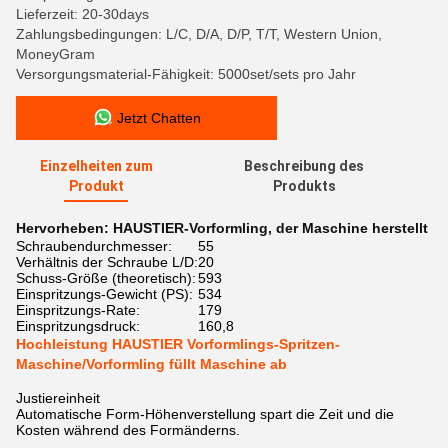
Lieferzeit: 20-30days
Zahlungsbedingungen: L/C, D/A, D/P, T/T, Western Union,
MoneyGram
Versorgungsmaterial-Fähigkeit: 5000set/sets pro Jahr
Jetzt Chatten
Einzelheiten zum
Beschreibung des
Produkt
Produkts
Hervorheben:
HAUSTIER-Vorformling
,
der Maschine herstellt
Schraubendurchmesser:
55
Verhältnis der Schraube L/D:
20
Schuss-Größe (theoretisch):
593
Einspritzungs-Gewicht (PS):
534
Einspritzungs-Rate:
179
Einspritzungsdruck:
160,8
Hochleistung HAUSTIER Vorformlings-Spritzen-
Maschine/Vorformling füllt Maschine ab
Justiereinheit
Automatische Form-Höhenverstellung spart die Zeit und die
Kosten während des Formänderns.