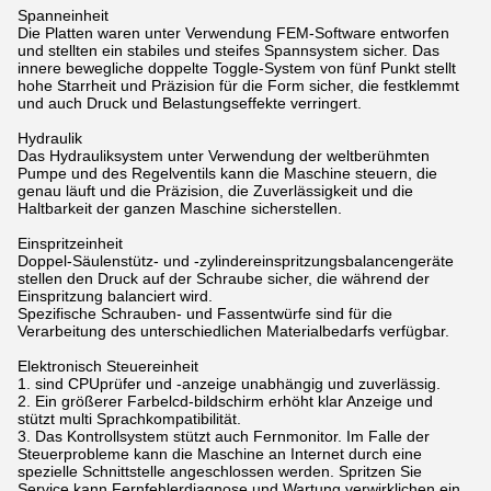
Spanneinheit
Die Platten waren unter Verwendung FEM-Software entworfen
und stellten ein stabiles und steifes Spannsystem sicher. Das
innere bewegliche doppelte Toggle-System von fünf Punkt stellt
hohe Starrheit und Präzision für die Form sicher, die festklemmt
und auch Druck und Belastungseffekte verringert.
Hydraulik
Das Hydrauliksystem unter Verwendung der weltberühmten
Pumpe und des Regelventils kann die Maschine steuern, die
genau läuft und die Präzision, die Zuverlässigkeit und die
Haltbarkeit der ganzen Maschine sicherstellen.
Einspritzeinheit
Doppel-Säulenstütz- und -zylindereinspritzungsbalancengeräte
stellen den Druck auf der Schraube sicher, die während der
Einspritzung balanciert wird.
Spezifische Schrauben- und Fassentwürfe sind für die
Verarbeitung des unterschiedlichen Materialbedarfs verfügbar.
Elektronisch Steuereinheit
1. sind CPUprüfer und -anzeige unabhängig und zuverlässig.
2. Ein größerer Farbelcd-bildschirm erhöht klar Anzeige und
stützt multi Sprachkompatibilität.
3. Das Kontrollsystem stützt auch Fernmonitor. Im Falle der
Steuerprobleme kann die Maschine an Internet durch eine
spezielle Schnittstelle angeschlossen werden. Spritzen Sie
Service kann Fernfehlerdiagnose und Wartung verwirklichen ein.