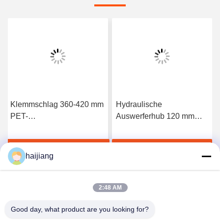
Klemmschlag 360-420 mm
Hydraulische
PET-
Auswerferhub 120 mm
Vorformspritzgießmaschine
PET-Preform-
mit
Spritzgießmaschine mit
Jetzt Chatten
Jetzt Chatten
Schraubendurchmesser 85
NAK80-Formenmaterial
haijiang
mm und Ejektor Nummer 5
und Schließhubbereich
Stück für eine
360-420 mm
gleichbleibende Ausgabe
2:48 AM
Good day, what product are you looking for?