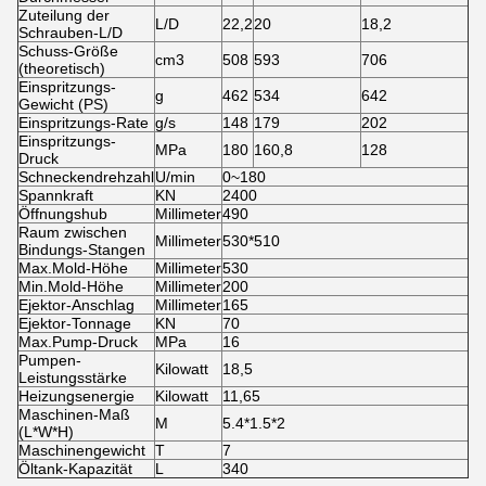
Zuteilung der
L/D
22,2
20
18,2
Schrauben-L/D
Schuss-Größe
cm3
508
593
706
(theoretisch)
Einspritzungs-
g
462
534
642
Gewicht (PS)
Einspritzungs-Rate
g/s
148
179
202
Einspritzungs-
MPa
180
160,8
128
Druck
Schneckendrehzahl
U/min
0~180
Spannkraft
KN
2400
Öffnungshub
Millimeter
490
Raum zwischen
Millimeter
530*510
Bindungs-Stangen
Max.Mold-Höhe
Millimeter
530
Min.Mold-Höhe
Millimeter
200
Ejektor-Anschlag
Millimeter
165
Ejektor-Tonnage
KN
70
Max.Pump-Druck
MPa
16
Pumpen-
Kilowatt
18,5
Leistungsstärke
Heizungsenergie
Kilowatt
11,65
Maschinen-Maß
M
5.4*1.5*2
(L*W*H)
Maschinengewicht
T
7
Öltank-Kapazität
L
340