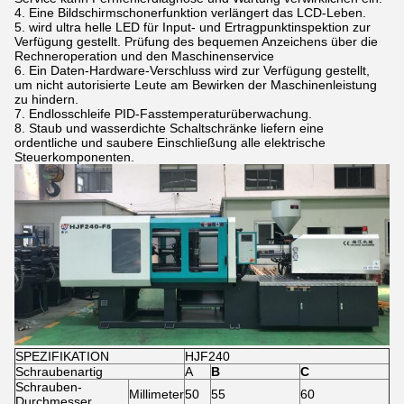
4. Eine Bildschirmschonerfunktion verlängert das LCD-Leben.
5. wird ultra helle LED für Input- und Ertragpunktinspektion zur
Verfügung gestellt. Prüfung des bequemen Anzeichens über die
Rechneroperation und den Maschinenservice
6. Ein Daten-Hardware-Verschluss wird zur Verfügung gestellt,
um nicht autorisierte Leute am Bewirken der Maschinenleistung
zu hindern.
7. Endlosschleife PID-Fasstemperaturüberwachung.
8. Staub und wasserdichte Schaltschränke liefern eine
ordentliche und saubere Einschließung alle elektrische
Steuerkomponenten.
SPEZIFIKATION
HJF240
Schraubenartig
A
B
C
Schrauben-
Millimeter
50
55
60
Durchmesser