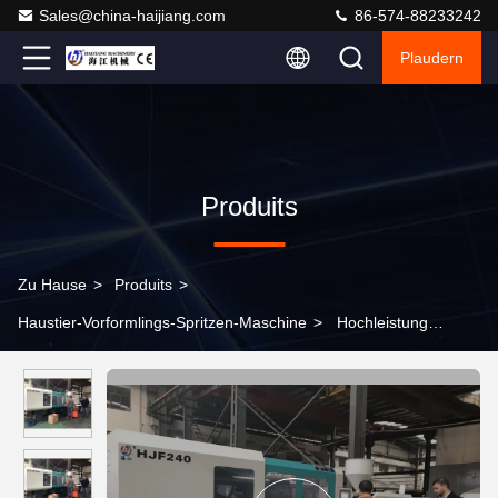
Sales@china-haijiang.com
86-574-88233242
Plaudern
Produits
Zu Hause
>
Produits
>
Haustier-Vorformlings-Spritzen-Maschine
>
Hochleistung
HAUSTIER Vorformlings-Spritzen-Maschine/Vorformling füllt
Maschine ab