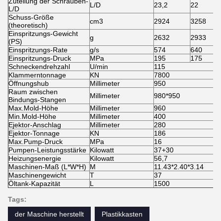
Zuteilung der Schrauben-
L/D
23,2
22
L/D
Schuss-Größe
cm3
2924
3258
(theoretisch)
Einspritzungs-Gewicht
g
2632
2933
(PS)
Einspritzungs-Rate
g/s
574
640
Einspritzungs-Druck
MPa
195
175
Schneckendrehzahl
U/min
115
Klammerntonnage
KN
7800
Öffnungshub
Millimeter
950
Raum zwischen
Millimeter
980*950
Bindungs-Stangen
Max.Mold-Höhe
Millimeter
960
Min.Mold-Höhe
Millimeter
400
Ejektor-Anschlag
Millimeter
280
Ejektor-Tonnage
KN
186
Max.Pump-Druck
MPa
16
Pumpen-Leistungsstärke
Kilowatt
37+30
Heizungsenergie
Kilowatt
56,7
Maschinen-Maß (L*W*H)
M
11.43*2.40*3.14
Maschinengewicht
T
37
Öltank-Kapazität
L
1500
Tags:
der Maschine herstellt
Plastikkasten