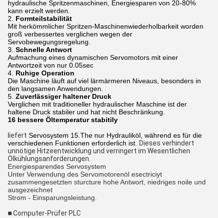
hydraulische Spritzenmaschinen, Energiesparen von 20-80%
kann erzielt werden.
2.
Formteilstabilität
Mit herkömmlicher Spritzen-Maschinenwiederholbarkeit worden
groß verbessertes verglichen wegen der
Servobewegungsregelung.
3.
Schnelle Antwort
Aufmachung eines dynamischen Servomotors mit einer
Antwortzeit von nur 0.05sec
4.
Ruhige Operation
Die Maschine läuft auf viel lärmärmeren Niveaus, besonders in
den langsamen Anwendungen.
5.
Zuverlässiger haltener Druck
Verglichen mit traditioneller hydraulischer Maschine ist der
haltene Druck stabiler und hat nicht Beschränkung.
16 bessere Öltemperatur stabitily
liefert
Servosystem 15.The nur Hydrauliköl, während es für die
verschiedenen Funktionen erforderlich ist.
Dieses verhindert
unnötige Hitzeentwicklung und verringert im Wesentlichen
Ölkühlungsanforderungen.
Energiesparendes Servosystem
Unter Verwendung des Servomotorenöl esectriciyt
zusammengesetzten sturcture hohe Antwort, niedriges noile und
ausgezeichnet
Strom - Einsparungsleistung.
■ Computer-Prüfer PLC