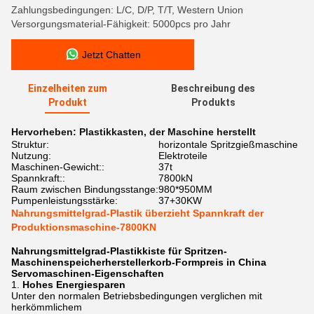
Zahlungsbedingungen: L/C, D/P, T/T, Western Union
Versorgungsmaterial-Fähigkeit: 5000pcs pro Jahr
Jetzt Chatten
Einzelheiten zum
Beschreibung des
Produkt
Produkts
Hervorheben:
Plastikkasten
,
der Maschine herstellt
Struktur:
horizontale Spritzgießmaschine
Nutzung:
Elektroteile
Maschinen-Gewicht::
37t
Spannkraft::
7800kN
Raum zwischen Bindungsstange:
980*950MM
Pumpenleistungsstärke:
37+30KW
Nahrungsmittelgrad-Plastik überzieht Spannkraft der
Produktionsmaschine-7800KN
Nahrungsmittelgrad-Plastikkiste für Spritzen-
Maschinenspeicherherstellerkorb-Formpreis in China
Servomaschinen-Eigenschaften
1.
Hohes Energiesparen
Unter den normalen Betriebsbedingungen verglichen mit
herkömmlichem