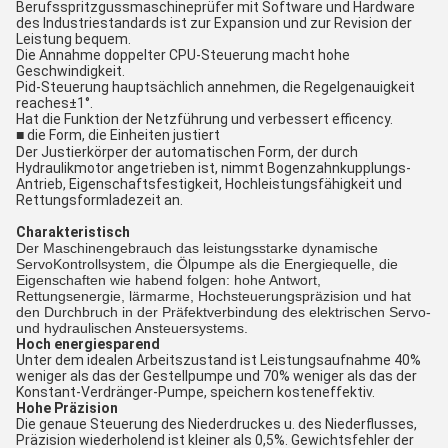
Berufsspritzgussmaschineprüfer mit Software und Hardware
des Industriestandards ist zur Expansion und zur Revision der
Leistung bequem.
Die Annahme doppelter CPU-Steuerung macht hohe
Geschwindigkeit.
Pid-Steuerung hauptsächlich annehmen, die Regelgenauigkeit
reaches±1°.
Hat die Funktion der Netzführung und verbessert efficency.
■ die Form, die Einheiten justiert
Der Justierkörper der automatischen Form, der durch
Hydraulikmotor angetrieben ist, nimmt Bogenzahnkupplungs-
Antrieb, Eigenschaftsfestigkeit, Hochleistungsfähigkeit und
Rettungsformladezeit an.
Charakteristisch
Der Maschinengebrauch das leistungsstarke dynamische
ServoKontrollsystem, die Ölpumpe als die Energiequelle, die
Eigenschaften wie habend folgen: hohe Antwort,
Rettungsenergie, lärmarme, Hochsteuerungspräzision und hat
den Durchbruch in der Präfektverbindung des elektrischen Servo-
und hydraulischen Ansteuersystems.
Hoch energiesparend
Unter dem idealen Arbeitszustand ist Leistungsaufnahme 40%
weniger als das der Gestellpumpe und 70% weniger als das der
Konstant-Verdränger-Pumpe, speichern kosteneffektiv.
Hohe Präzision
Die genaue Steuerung des Niederdruckes u. des Niederflusses,
Präzision wiederholend ist kleiner als 0,5%. Gewichtsfehler der