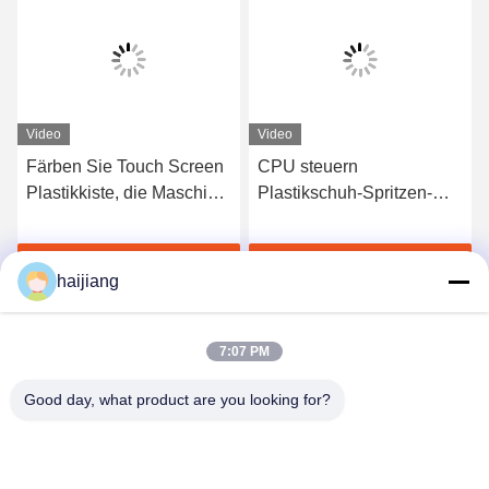
Video
Video
Färben Sie Touch Screen
CPU steuern
Plastikkiste, die Maschine
Plastikschuh-Spritzen-
mit zuverlässigem
Maschine, den Haar-
haltenem Druck herstellt
Kamm, der Maschine
Jetzt Chatten
Jetzt Chatten
56.7kw herstellt
haijiang
7:07 PM
Good day, what product are you looking for?
Ningbo haijiang machinery manufacturing
co.,Ltd