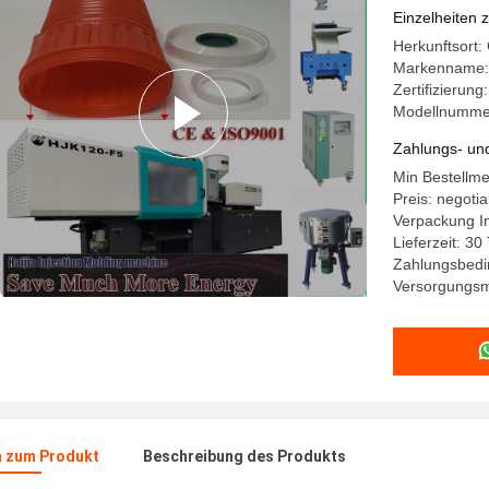
Einzelheiten 
Herkunftsort:
Markenname:
Zertifizierun
Modellnumme
Zahlungs- un
Min Bestellme
Preis: negotia
Verpackung I
Lieferzeit: 3
Zahlungsbedin
Versorgungsma
n zum Produkt
Beschreibung des Produkts