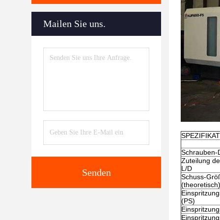
Mailen Sie uns.
SPEZIFIKA
Schrauben-
Zuteilung d
L/D
Senden
Schuss-Grö
(theoretisch
Einspritzun
(PS)
Einspritzun
Einspritzun