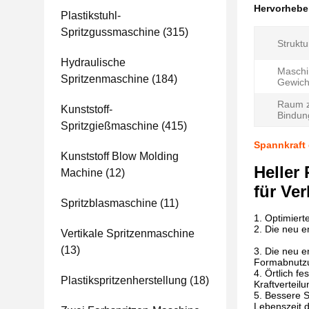
Hervorheb
Plastikstuhl-
Spritzgussmaschine
(315)
Struktu
Hydraulische
Maschi
Spritzenmaschine
(184)
Gewicht
Raum 
Kunststoff-
Bindun
Spritzgießmaschine
(415)
Spannkraft
Kunststoff Blow Molding
Heller
Machine
(12)
für Ve
Spritzblasmaschine
(11)
1. Optimiert
2. Die neu e
Vertikale Spritzenmaschine
(13)
3. Die neu e
Formabnutzu
4. Örtlich f
Plastikspritzenherstellung
(18)
Kraftverteil
5. Bessere S
Lebenszeit 