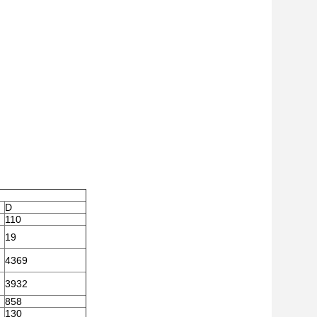
D
110
19
4369
3932
858
130