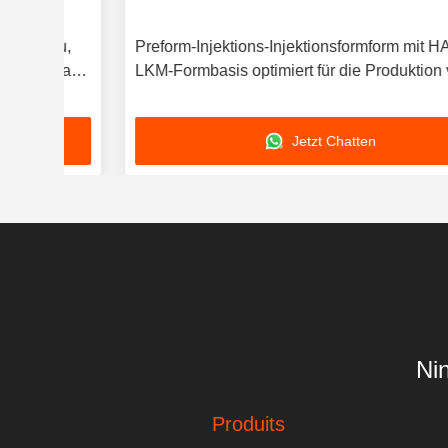
u,
Preform-Injektions-Injektionsformform mit HASCO
tank
LKM-Formbasis optimiert für die Produktion von
Kunststoffteilen
Jetzt Chatten
Ni
Produits