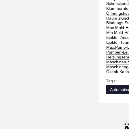
Schneckend
Klammernto
Öffnungshu
Raum zwisc
Bindungs-S
Max.Mold-H
Min.Mold-H
Ejektor-Ans
Ejektor-Ton
Max.Pump-D
Pumpen-Leis
Heizungsene
Maschinen-
Maschineng
Öltank-Kapaz
Tags:
Automatis