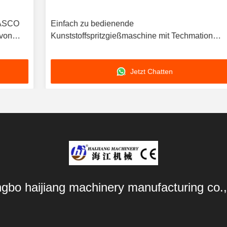
Einfach zu bedienende
Kunststoffspritzgießmaschine mit Techmation
Schneider Vickers Komponenten und HASCO LKM
Formbasis für die Produktion
Jetzt Chatten
ngbo haijiang machinery manufacturing co.,