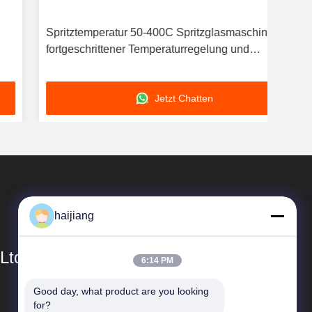
Spritztemperatur 50-400C Spritzglasmaschine mit
Vorf
fortgeschrittener Temperaturregelung und
zu 
Spritzeffizienz
Lei
Jetzt Chatten
haijiang
Ltd
6:14 PM
Good day, what product are you looking 
Schnelle Links
for?