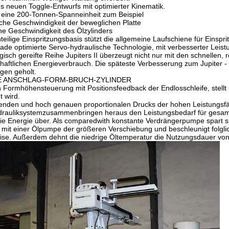
 neuen Toggle-Entwurfs mit optimierter Kinematik.
eine 200-Tonnen-Spanneinheit zum Beispiel
che Geschwindigkeit der beweglichen Platte
he Geschwindigkeit des Ölzylinders
inteilige Einspritzungsbasis stützt die allgemeine Laufschiene für Ein
de optimierte Servo-hydraulische Technologie, mit verbesserter Leistu
gisch gereifte Reihe Jupiters II überzeugt nicht nur mit den schnell
haftlichen Energieverbrauch. Die späteste Verbesserung zum Jupiter - 
gen geholt.
E ANSCHLAG-FORM-BRUCH-ZYLINDER
Formhöhensteuerung mit Positionsfeedback der Endlosschleife, stellt 
 wird.
enden und hoch genauen proportionalen Drucks der hohen Leistungsf
rauliksystemzusammenbringen heraus den Leistungsbedarf für gesamt
ie Energie über. Als comparedwith konstante Verdrängerpumpe spart s
 mit einer Ölpumpe der größeren Verschiebung und beschleunigt folgl
ise. Außerdem dehnt die niedrige Öltemperatur die Nutzungsdauer von