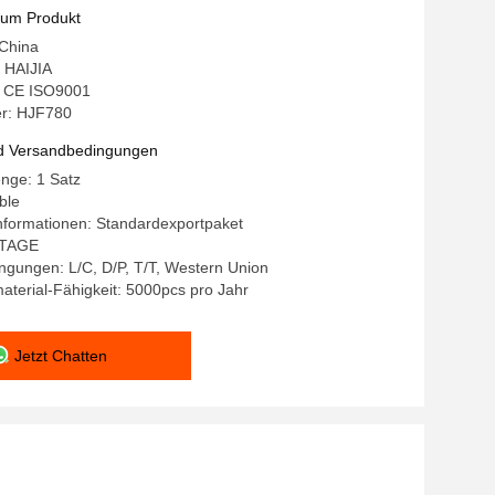
zum Produkt
 China
 HAIJIA
g: CE ISO9001
r: HJF780
d Versandbedingungen
nge: 1 Satz
ble
nformationen: Standardexportpaket
0 TAGE
gungen: L/C, D/P, T/T, Western Union
terial-Fähigkeit: 5000pcs pro Jahr
Jetzt Chatten