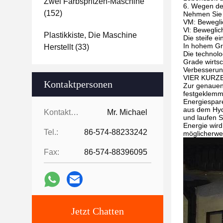
Zwei Farbspritzen-Maschine
6. Wegen des
(152)
Nehmen Sie 
VM: Bewegli
Vl: Beweglic
Plastikkiste, Die Maschine
Die steife e
In hohem Gra
Herstellt
(33)
Die technolo
Grade wirtsc
Verbesserun
VIER KURZ
Kontaktpersonen
Zur genauen 
festgeklemmt
Energiespar
aus dem Hyd
Kontaktpersonen:
Mr. Michael
und laufen S
Energie wird
Tel.:
86-574-88233242
möglicherwe
Fax:
86-574-88396095
Jetzt Chatten