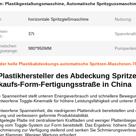
en:
Plastikgestaltungsmaschine
,
Automatische Spritzgussmaschi
r:
horizontale Spritzgießmaschine
Nutzung:
nen-
37t
Spannkraft
::
zwischen
980*950MM
Pumpenleis
gsstange:
 der helle Plastikabdeckungs-automatische Spritzen-Maschinen-
 Plastikhersteller des Abdeckung Spri
rkaufs-Form-Fertigungsstraße in China
e Spanneinheit stellt unteren Energieverbrauch und schnellere Bewegun
ntworfene Toggle-Kinematik für höhere Leistungsfähigkeit und unterer
ntworfene Spanneinheit, die niedrigeren Plattendruck bereitstellen und 
ng und verbessern geformte Produktstabilität.
estgelegte Platte mit zentralisiertem Kraftladen und weniger Plattenbiege
ung vom Toggle-System zur Form bereitstellt. Das Ergebnis: höhere Starrh
chmierung zur Verfügung stellend und senken Sie Schmierungsverbrauc
der Klammer. Weniger Wartung erfordert.