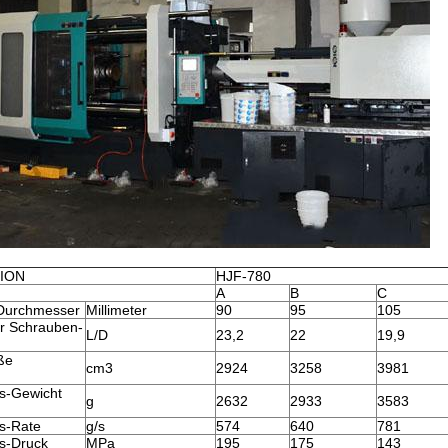
TION
HJF-780
A
B
C
Durchmesser
Millimeter
90
95
105
er Schrauben-
L/D
23,2
22
19,9
ße
cm3
2924
3258
3981
)
gs-Gewicht
g
2632
2933
3583
gs-Rate
g/s
574
640
781
gs-Druck
MPa
195
175
143