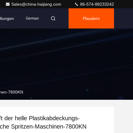
Sales@china-haijiang.com
86-574-88233242
ltungen
Plaudern
German
hinen-7800KN
t der helle Plastikabdeckungs-
sche Spritzen-Maschinen-7800KN