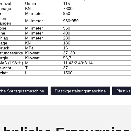
rehzahl
U/min
115
nnage
KN
7800
b
Millimeter
950
hen
Millimeter
980*950
tangen
öhe
Millimeter
960
öhe
Millimeter
400
chlag
Millimeter
280
nage
KN
186
ruck
MPa
16
tungsstärke
Kilowatt
37+30
rgie
Kilowatt
56,7
Maß (L*W*H)
M
11.43*2.40*3.14
ewicht
T
37
ität
L
1500
che Spritzgussmaschine
Plastikgestaltungsmaschine
Plastik