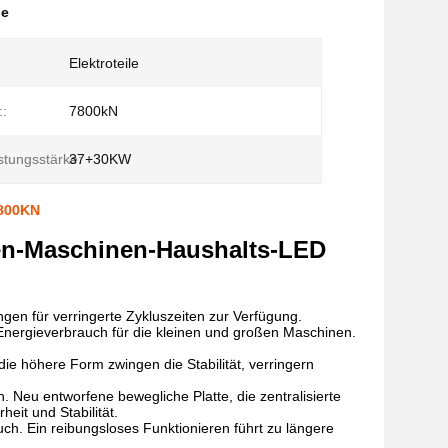
ne
Elektroteile
::
7800kN
tungsstärke:
37+30KW
7800KN
tzen-Maschinen-Haushalts-LED
gen für verringerte Zykluszeiten zur Verfügung.
 Energieverbrauch für die kleinen und großen Maschinen.
die höhere Form zwingen die Stabilität, verringern
n. Neu entworfene bewegliche Platte, die zentralisierte
eit und Stabilität.
h. Ein reibungsloses Funktionieren führt zu längere