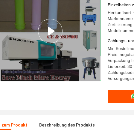
Einzelheiten 
Herkunftsort:
Markenname:
Zertifizierun
Modellnumme
Zahlungs- un
Min Bestellme
Preis: negotia
Verpackung I
Lieferzeit: 3
Zahlungsbedin
Versorgungsma
n zum Produkt
Beschreibung des Produkts