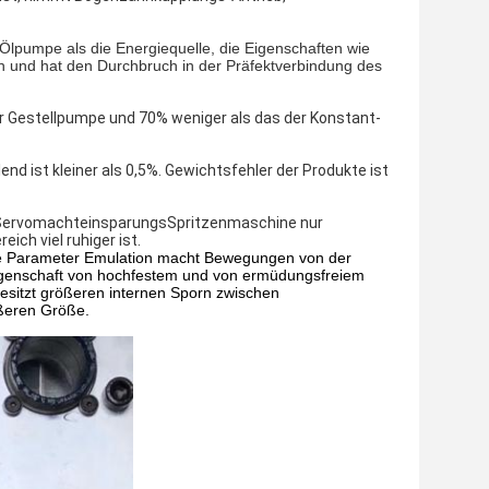
lpumpe als die Energiequelle, die Eigenschaften wie
n und hat den Durchbruch in der Präfektverbindung des
r Gestellpumpe und 70% weniger als das der Konstant-
nd ist kleiner als 0,5%. Gewichtsfehler der Produkte ist
t ServomachteinsparungsSpritzenmaschine nur
eich viel ruhiger ist.
te Parameter Emulation macht Bewegungen von der
e Eigenschaft von hochfestem und von ermüdungsfreiem
besitzt größeren internen Sporn zwischen
ßeren Größe.