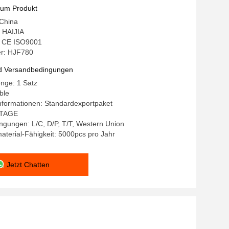
zum Produkt
 China
 HAIJIA
g: CE ISO9001
r: HJF780
d Versandbedingungen
nge: 1 Satz
ble
nformationen: Standardexportpaket
0 TAGE
gungen: L/C, D/P, T/T, Western Union
terial-Fähigkeit: 5000pcs pro Jahr
Jetzt Chatten