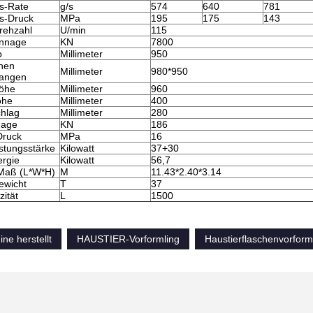
gs-Rate
g/s
574
640
781
gs-Druck
MPa
195
175
143
rehzahl
U/min
115
nnage
KN
7800
b
Millimeter
950
hen
Millimeter
980*950
tangen
öhe
Millimeter
960
öhe
Millimeter
400
chlag
Millimeter
280
nage
KN
186
ruck
MPa
16
tungsstärke
Kilowatt
37+30
rgie
Kilowatt
56,7
Maß (L*W*H)
M
11.43*2.40*3.14
ewicht
T
37
ität
L
1500
ne herstellt
HAUSTIER-Vorformling
Haustierflaschenvorform