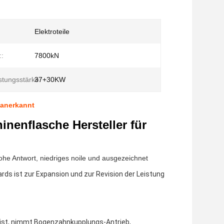
Elektroteile
::
7800kN
tungsstärke:
37+30KW
 anerkannt
nenflasche Hersteller für
he Antwort, niedriges noile und ausgezeichnet
s ist zur Expansion und zur Revision der Leistung
 ist, nimmt Bogenzahnkupplungs-Antrieb,