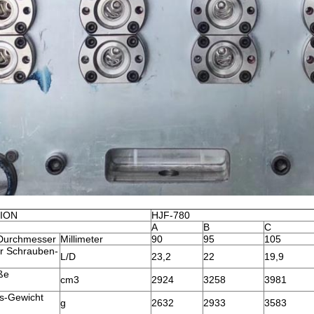
TION
HJF-780
A
B
C
Durchmesser
Millimeter
90
95
105
er Schrauben-
L/D
23,2
22
19,9
ße
cm3
2924
3258
3981
)
gs-Gewicht
g
2632
2933
3583