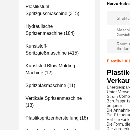
Hervorheb
Plastikstuhl-
Spritzgussmaschine
(315)
Struktu
Hydraulische
Maschi
Spritzenmaschine
(184)
Gewicht
Raum 
Kunststoff-
Bindun
Spritzgießmaschine
(415)
Plastik-HA
Kunststoff Blow Molding
Plasti
Machine
(12)
Verkau
Spritzblasmaschine
(11)
Energiespar
Unter Verwe
Strom
Compu
Vertikale Spritzenmaschine
Berufssprit
(13)
bequem.
Die Annahme
Pid-Steueru
Plastikspritzenherstellung
(18)
Hat die Funk
Die Form, die
Der Justier