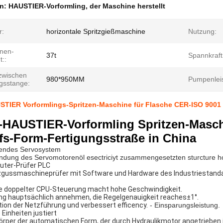
en:
HAUSTIER-Vorformling
,
der Maschine herstellt
r:
horizontale Spritzgießmaschine
Nutzung:
nen-
37t
Spannkraft
::
zwischen
980*950MM
Pumpenleis
gsstange:
USTIER Vorformlings-Spritzen-Maschine für Flasche CER-ISO 9001
k-HAUSTIER-Vorformling Spritzen-Maschi
fs-Form-Fertigungsstraße in China
endes Servosystem
ndung des Servomotorenöl esectriciyt zusammengesetzten sturcture ho
ter-Prüfer PLC
zgussmaschineprüfer mit Software und Hardware des Industriestandard
 doppelter CPU-Steuerung macht hohe Geschwindigkeit.
ng hauptsächlich annehmen, die Regelgenauigkeit reaches±1°.
tion der Netzführung und verbessert efficency.
- Einsparungsleistung.
 Einheiten justiert
körper der automatischen Form, der durch Hydraulikmotor angetrieben