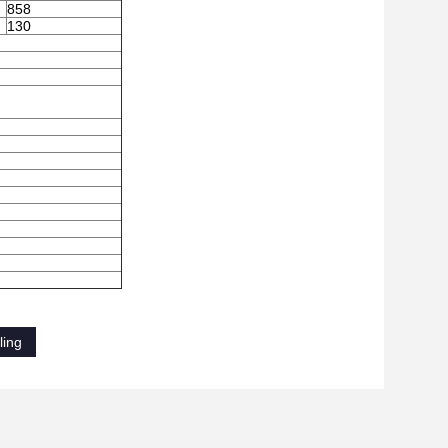
858
130
ling