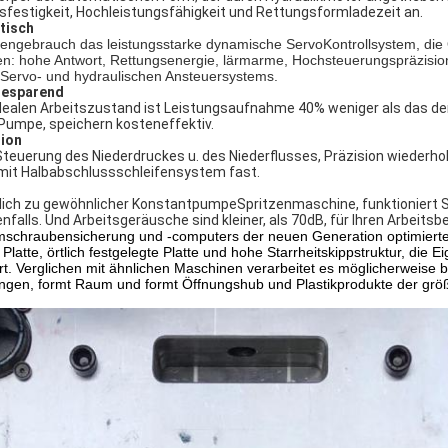
sfestigkeit, Hochleistungsfähigkeit und Rettungsformladezeit an.
tisch
engebrauch das leistungsstarke dynamische ServoKontrollsystem, die Ö
en: hohe Antwort, Rettungsenergie, lärmarme, Hochsteuerungspräzisio
 Servo- und hydraulischen Ansteuersystems.
iesparend
dealen Arbeitszustand ist Leistungsaufnahme 40% weniger als das de
Pumpe, speichern kosteneffektiv.
sion
teuerung des Niederdruckes u. des Niederflusses, Präzision wiederhole
mit Halbabschlussschleifensystem fast.
lich zu gewöhnlicher KonstantpumpeSpritzenmaschine, funktionier
nfalls. Und Arbeitsgeräusche sind kleiner, als 70dB, für Ihren Arbeitsber
mschraubensicherung und -computers der neuen Generation optimier
Platte, örtlich festgelegte Platte und hohe Starrheitskippstruktur, di
rt. Verglichen mit ähnlichen Maschinen verarbeitet es möglicherweise 
ngen, formt Raum und formt Öffnungshub und Plastikprodukte der grö