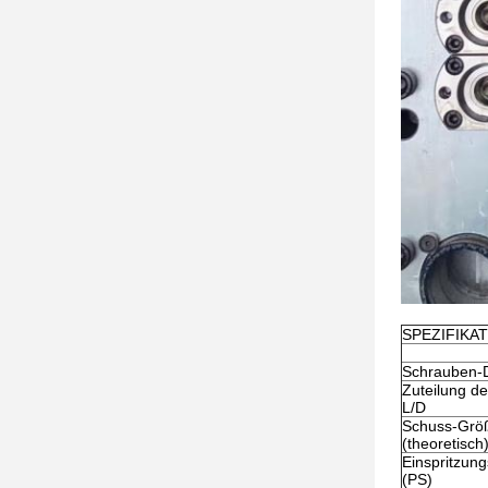
SPEZIFIKA
Schrauben-
Zuteilung d
L/D
Schuss-Grö
(theoretisch
Einspritzun
(PS)