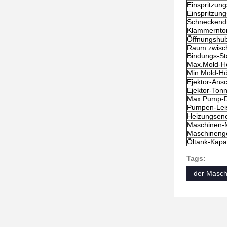
Einspritzun
Einspritzun
Schneckend
Klammernto
Öffnungshu
Raum zwisc
Bindungs-S
Max.Mold-H
Min.Mold-H
Ejektor-Ans
Ejektor-Ton
Max.Pump-D
Pumpen-Leis
Heizungsene
Maschinen-
Maschineng
Öltank-Kapaz
Tags:
der Maschi