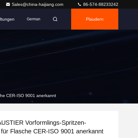
Sales@china-haijiang.com
86-574-88233242
ltungen
Plaudern
German
sche CER-ISO 9001 anerkannt
AUSTIER Vorformlings-Spritzen-
 für Flasche CER-ISO 9001 anerkannt