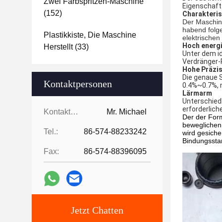
Zwei Farbspritzen-Maschine
Eigenschaft
(152)
Charakteris
Der Maschin
habend folg
Plastikkiste, Die Maschine
elektrischen
Hoch energ
Herstellt
(33)
Unter dem i
Verdränger-
Hohe Präzi
Die genaue S
Kontaktpersonen
0.4%~0.7%, 
Lärmarm
Unterschied
erforderliche
Kontaktpersonen:
Mr. Michael
Der der For
beweglichen 
Tel.:
86-574-88233242
wird gesiche
Bindungssta
Fax:
86-574-88396095
Jetzt Chatten