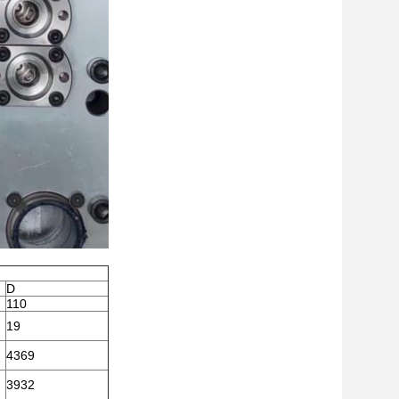
D
110
19
4369
3932