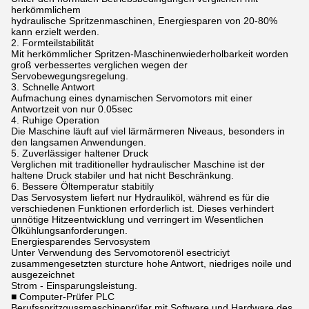
herkömmlichem
hydraulische Spritzenmaschinen, Energiesparen von 20-80%
kann erzielt werden.
2. Formteilstabilität
Mit herkömmlicher Spritzen-Maschinenwiederholbarkeit worden
groß verbessertes verglichen wegen der
Servobewegungsregelung.
3. Schnelle Antwort
Aufmachung eines dynamischen Servomotors mit einer
Antwortzeit von nur 0.05sec
4. Ruhige Operation
Die Maschine läuft auf viel lärmärmeren Niveaus, besonders in
den langsamen Anwendungen.
5. Zuverlässiger haltener Druck
Verglichen mit traditioneller hydraulischer Maschine ist der
haltene Druck stabiler und hat nicht Beschränkung.
6. Bessere Öltemperatur stabitily
Das Servosystem liefert nur Hydrauliköl, während es für die
verschiedenen Funktionen erforderlich ist. Dieses verhindert
unnötige Hitzeentwicklung und verringert im Wesentlichen
Ölkühlungsanforderungen.
Energiesparendes Servosystem
Unter Verwendung des Servomotorenöl esectriciyt
zusammengesetzten sturcture hohe Antwort, niedriges noile und
ausgezeichnet
Strom - Einsparungsleistung.
■ Computer-Prüfer PLC
Berufsspritzgussmaschineprüfer mit Software und Hardware des