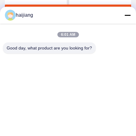
optimiert für die
Vickers Komponenten und
Jetzt Chatten
Jetzt Chatten
Produktion von
HASCO LKM Formbasis für
haijiang
Kunststoffteilen
die Produktion
6:01 AM
Good day, what product are you looking for?
Ningbo haijiang machinery manufacturing
co.,Ltd
Sales@china-haijiang.com
86-574-88233242
Nahe bei der Baozhan-Straße Yinzhou-Bezirk, Porzellan
Ningbos (Zangen-Industriegebiet)