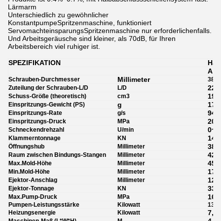
Lärmarm
Unterschiedlich zu gewöhnlicher
KonstantpumpeSpritzenmaschine, funktioniert
ServomachteinsparungsSpritzenmaschine nur erforderlichenfalls.
Und Arbeitsgeräusche sind kleiner, als 70dB, für Ihren
Arbeitsbereich viel ruhiger ist.
SPEZIFIKATION
HJF
A
Millimeter
Schrauben-Durchmesser
38
22,
Zuteilung der Schrauben-L/D
L/D
193
Schuss-Größe (theoretisch)
cm3
g
176
Einspritzungs-Gewicht (PS)
94
Einspritzungs-Rate
g/s
205
Einspritzungs-Druck
MPa
0~2
Schneckendrehzahl
U/min
140
Klammerntonnage
KN
380
Öffnungshub
Millimeter
420
Raum zwischen Bindungs-Stangen
Millimeter
450
Max.Mold-Höhe
Millimeter
170
Min.Mold-Höhe
Millimeter
120
Ejektor-Anschlag
Millimeter
33
Ejektor-Tonnage
KN
16
Max.Pump-Druck
MPa
Pumpen-Leistungsstärke
Kilowatt
13
7,2
Heizungsenergie
Kilowatt