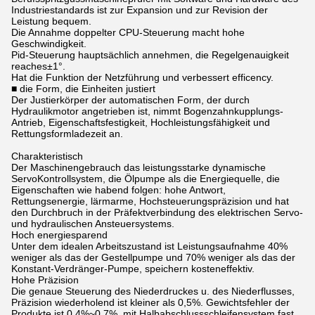
Industriestandards ist zur Expansion und zur Revision der
Leistung bequem.
Die Annahme doppelter CPU-Steuerung macht hohe
Geschwindigkeit.
Pid-Steuerung hauptsächlich annehmen, die Regelgenauigkeit
reaches±1°.
Hat die Funktion der Netzführung und verbessert efficency.
■ die Form, die Einheiten justiert
Der Justierkörper der automatischen Form, der durch
Hydraulikmotor angetrieben ist, nimmt Bogenzahnkupplungs-
Antrieb, Eigenschaftsfestigkeit, Hochleistungsfähigkeit und
Rettungsformladezeit an.
Charakteristisch
Der Maschinengebrauch das leistungsstarke dynamische
ServoKontrollsystem, die Ölpumpe als die Energiequelle, die
Eigenschaften wie habend folgen: hohe Antwort,
Rettungsenergie, lärmarme, Hochsteuerungspräzision und hat
den Durchbruch in der Präfektverbindung des elektrischen Servo-
und hydraulischen Ansteuersystems.
Hoch energiesparend
Unter dem idealen Arbeitszustand ist Leistungsaufnahme 40%
weniger als das der Gestellpumpe und 70% weniger als das der
Konstant-Verdränger-Pumpe, speichern kosteneffektiv.
Hohe Präzision
Die genaue Steuerung des Niederdruckes u. des Niederflusses,
Präzision wiederholend ist kleiner als 0,5%. Gewichtsfehler der
Produkte ist 0.4%~0.7%, mit Halbabschlussschleifensystem fast.