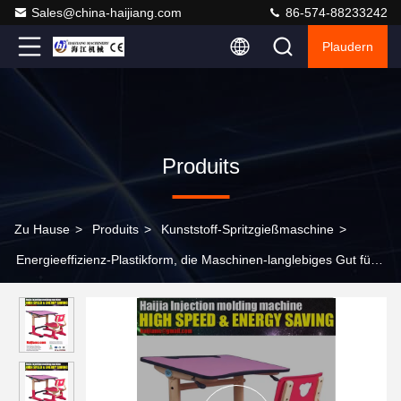
Sales@china-haijiang.com
86-574-88233242
Plaudern
Produits
Zu Hause
>
Produits
>
Kunststoff-Spritzgießmaschine
>
Energieeffizienz-Plastikform, die Maschinen-langlebiges Gut für
Garten-Möbel macht