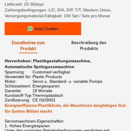
Lieferzeit: 20-30days
Zahlungsbedingungen: L/C, D/A, D/P, T/T, Western Union,
Versorgungsmaterial-Fähigkeit: 100 Set / Sets pro Monat
Jetzt Chatten
Einzelheiten zum
Beschreibung des
Produkt
Produkts
Hervorheben:
Plastikgestaltungsmaschine
,
Automatische Spritzgussmaschine
Spannung:
Customed verfügbar
Verwendet für:
Plastic Products
Motor:
Servo u. Standard- u. variable Pumpe
Schlüsselwort:
Energiesparen
Garantie:
18 Monate
Kunststoff-Typ:
Thermoplastisch
Zertifizierung:
CE ISO9001
Energieeffizienz-Plastikform, die Maschinen-langlebiges Gut
für Garten-Möbel macht
Servomaschinen-Eigenschaften
1. Hohes Energiesparen
Unter den normalen Betriebsbedingungen verglichen mit