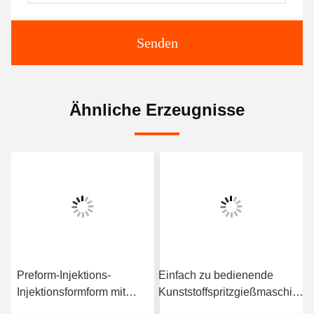
Senden
Ähnliche Erzeugnisse
Preform-Injektions-
Einfach zu bedienende
Injektionsformform mit
Kunststoffspritzgießmaschine
HASCO LKM-Formbasis
mit Techmation Schneider