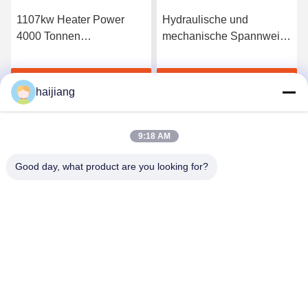
1107kw Heater Power
Hydraulische und
4000 Tonnen
mechanische Spannweise
Spritzgießmaschine
Energiesparende
spezialisiert auf PVC-
Spritzgießmaschine
Jetzt Chatten
Jetzt Chatten
Gießmaschinen mit
Ausgerüstet für PC
haijiang
robuster Konstruktion und
Allgemeine Industrielle
Leistung
Zwecke
9:18 AM
Good day, what product are you looking for?
Ningbo haijiang machinery manufacturing
co.,Ltd
Sales@china-haijiang.com
86-574-88233242
Nahe bei der Baozhan-Straße Yinzhou-Bezirk, Porzellan
Ningbos (Zangen-Industriegebiet)