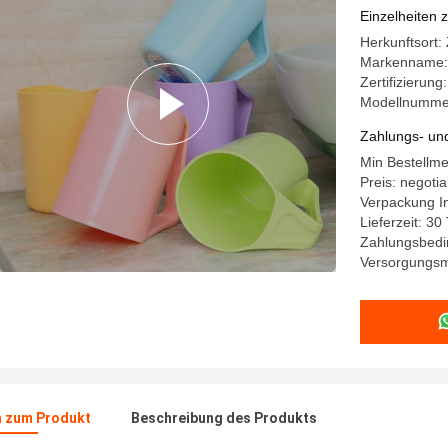
elektrisch
Einzelheiten 
Herkunftsort:
Markenname:
Zertifizierun
Modellnumme
Zahlungs- un
Min Bestellme
Preis: negotia
Verpackung I
Lieferzeit: 3
Zahlungsbedin
Versorgungsma
n zum Produkt
Beschreibung des Produkts