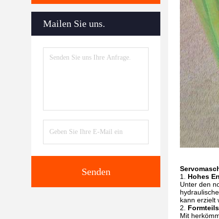
Mailen Sie uns.
Servomasch
Senden
1.
Hohes En
Unter den n
hydraulisch
kann erzielt
2.
Formteils
Mit herkömm