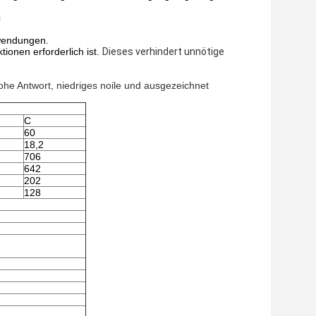
c
nwendungen.
ionen erforderlich ist.
Dieses verhindert unnötige
he Antwort, niedriges noile und ausgezeichnet
C
60
18,2
706
642
202
128