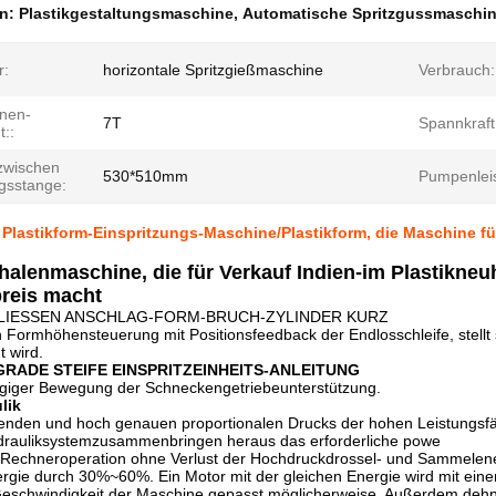
en:
Plastikgestaltungsmaschine
,
Automatische Spritzgussmaschi
r:
horizontale Spritzgießmaschine
Verbrauch:
nen-
7T
Spannkraft
::
zwischen
530*510mm
Pumpenleis
gsstange:
 Plastikform-Einspritzungs-Maschine/Plastikform, die Maschine für 
halenmaschine, die für Verkauf Indien-im Plastikneu
preis macht
LIESSEN ANSCHLAG-FORM-BRUCH-ZYLINDER KURZ
Formhöhensteuerung mit Positionsfeedback der Endlosschleife, stellt 
 wird.
GRADE STEIFE EINSPRITZEINHEITS-ANLEITUNG
giger Bewegung der Schneckengetriebeunterstützung.
lik
enden und hoch genauen proportionalen Drucks der hohen Leistungsf
rauliksystemzusammenbringen heraus das erforderliche powe
 Rechneroperation ohne Verlust der Hochdruckdrossel- und Sammelen
ergie durch 30%~60%. Ein Motor mit der gleichen Energie wird mit ei
 Geschwindigkeit der Maschine gepasst möglicherweise. Außerdem dehn