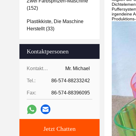
Zwei Farbspritzen-Maschine
Dichtelemen
(152)
Puffersyste
irgendeine A
Produktions-
Plastikkiste, Die Maschine
Herstellt
(33)
Kontaktpersonen
Kontaktpersonen:
Mr. Michael
Tel.:
86-574-88233242
Fax:
86-574-88396095
Jetzt Chatten