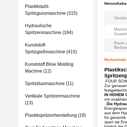
Hervorheb
Plastikstuhl-
Spritzgussmaschine
(315)
Struktu
Hydraulische
Maschi
Spritzenmaschine
(184)
Gewicht
Raum 
Kunststoff-
Bindun
Spritzgießmaschine
(415)
Horizontale
Kunststoff Blow Molding
Plastiksc
Machine
(12)
Spritzen
.FOUR SCH
Spritzblasmaschine
(11)
Zur genauen 
festgeklemmt
IN HOHEM 
Vertikale Spritzenmaschine
mit unabhän
(13)
.
Die Hydrau
Energiespar
aus dem Hyd
Plastikspritzenherstellung
(18)
für gesamte
spart sie En
folglich die