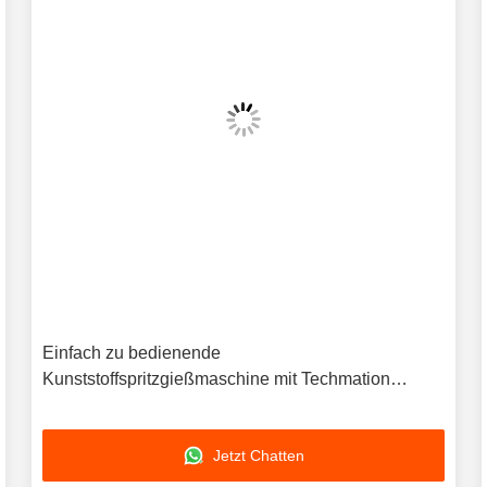
Einfach zu bedienende
Kunststoffspritzgießmaschine mit Techmation
Schneider Vickers Komponenten und HASCO LKM
Formbasis für die Produktion
Jetzt Chatten