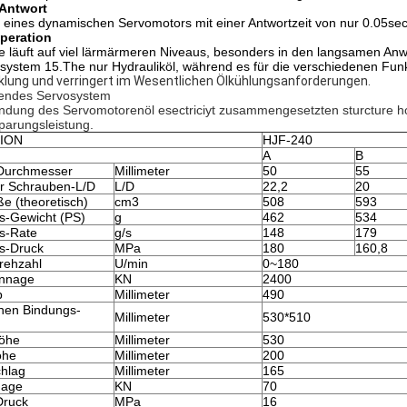
 Antwort
eines dynamischen Servomotors mit einer Antwortzeit von nur 0.05se
peration
e läuft auf viel lärmärmeren Niveaus, besonders in den langsamen A
ystem 15.The nur Hydrauliköl, während es für die verschiedenen Funkt
klung und verringert im Wesentlichen Ölkühlungsanforderungen.
endes Servosystem
ndung des Servomotorenöl esectriciyt zusammengesetzten sturcture ho
parungsleistung.
TION
HJF-240
A
B
Durchmesser
Millimeter
50
55
er Schrauben-L/D
L/D
22,2
20
e (theoretisch)
cm3
508
593
gs-Gewicht (PS)
g
462
534
gs-Rate
g/s
148
179
gs-Druck
MPa
180
160,8
rehzahl
U/min
0~180
nnage
KN
2400
b
Millimeter
490
hen Bindungs-
Millimeter
530*510
öhe
Millimeter
530
öhe
Millimeter
200
chlag
Millimeter
165
nage
KN
70
ruck
MPa
16