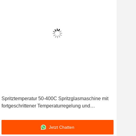
Spritztemperatur 50-400C Spritzglasmaschine mit
Vorf
fortgeschrittener Temperaturregelung und
zu 
Spritzeffizienz
Lei
Jetzt Chatten