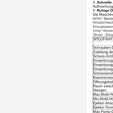
3.
Schnelle
Aufmachung 
4.
Ruhige O
Die Maschin
liefert
Servos
Hitzeentwic
Energiespar
Unter Verwe
Strom - Eins
SPEZIFIKA
Schrauben-
Zuteilung d
Schuss-Größ
Einspritzun
Einspritzun
Einspritzun
Schneckend
Klammernto
Öffnungshu
Raum zwisc
Stangen
Max.Mold-H
Min.Mold-H
Ejektor-Ans
Ejektor-Ton
Max.Pump-D