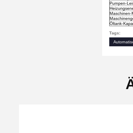
Pumpen-Leis
Heizungsene
Maschinen-
Maschineng
Öltank-Kapaz
Tags:
Automatis
Ä