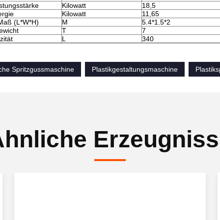
tungsstärke
Kilowatt
18,5
rgie
Kilowatt
11,65
Maß (L*W*H)
M
5.4*1.5*2
ewicht
T
7
ität
L
340
che Spritzgussmaschine
Plastikgestaltungsmaschine
Plastik
hnliche Erzeugnis