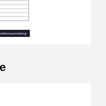
spritzenausrüstung
se