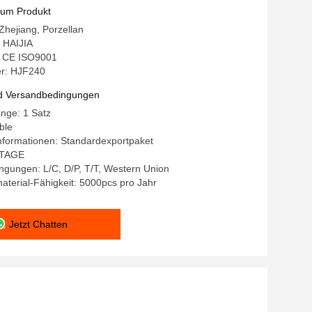
e Teile herstellt
zum Produkt
 Zhejiang, Porzellan
 HAIJIA
g: CE ISO9001
r: HJF240
d Versandbedingungen
nge: 1 Satz
ble
nformationen: Standardexportpaket
0 TAGE
gungen: L/C, D/P, T/T, Western Union
terial-Fähigkeit: 5000pcs pro Jahr
Jetzt Chatten