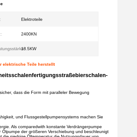
ne
:
Elektroteile
::
2400KN
tungsstärke:
18.5KW
elektrische Teile herstellt
heitsschalenfertigungsstraßebierschalen-
sicher, dass die Form mit paralleler Bewegung
ähigkeit, und Flussgestellpumpensystems machen Sie
ergie. Als comparedwith konstante Verdrängerpumpe
ner Ölpumpe der größeren Verschiebung und beschleunigt
t die niedrige Öltemperatur die Nutzungsdauer von