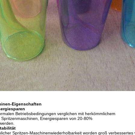
inen-Eigenschaften
ergiesparen
ormalen Betriebsbedingungen verglichen mit herkömmlichem
e Spritzenmaschinen, Energiesparen von 20-80%
 werden.
tabilität
licher Spritzen-Maschinenwiederholbarkeit worden groß verbessertes