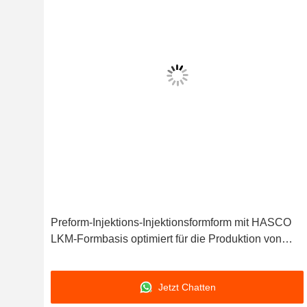
u,
Preform-Injektions-Injektionsformform mit HASCO
tank
LKM-Formbasis optimiert für die Produktion von
Kunststoffteilen
Jetzt Chatten