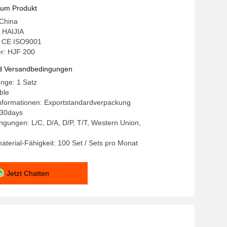
zum Produkt
 China
 HAIJIA
g: CE ISO9001
r: HJF 200
d Versandbedingungen
nge: 1 Satz
ble
nformationen: Exportstandardverpackung
0-30days
gungen: L/C, D/A, D/P, T/T, Western Union,
terial-Fähigkeit: 100 Set / Sets pro Monat
Jetzt Chatten