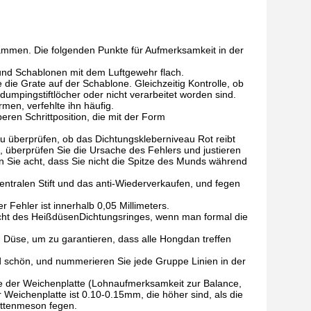
usammen. Die folgenden Punkte für Aufmerksamkeit in der
und Schablonen mit dem Luftgewehr flach.
 die Grate auf der Schablone. Gleichzeitig Kontrolle, ob
umpingstiftlöcher oder nicht verarbeitet worden sind.
rmen, verfehlte ihn häufig.
beren Schrittposition, die mit der Form
 überprüfen, ob das Dichtungskleberniveau Rot reibt
on, überprüfen Sie die Ursache des Fehlers und justieren
n Sie acht, dass Sie nicht die Spitze des Munds während
 zentralen Stift und das anti-Wiederverkaufen, und fegen
Fehler ist innerhalb 0,05 Millimeters.
nicht des HeißdüsenDichtungsringes, wenn man formal die
Düse, um zu garantieren, dass alle Hongdan treffen
d schön, und nummerieren Sie jede Gruppe Linien in der
ube der Weichenplatte (Lohnaufmerksamkeit zur Balance,
 Weichenplatte ist 0.10-0.15mm, die höher sind, als die
ttenmeson fegen.