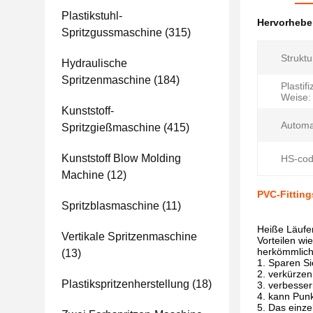
Plastikstuhl-
Hervorheb
Spritzgussmaschine
(315)
Struktu
Hydraulische
Spritzenmaschine
(184)
Plastif
Weise:
Kunststoff-
Automa
Spritzgießmaschine
(415)
Kunststoff Blow Molding
HS-cod
Machine
(12)
PVC-Fittin
Spritzblasmaschine
(11)
Heiße Läufer
Vertikale Spritzenmaschine
Vorteilen wi
herkömmlich
(13)
1. Sparen Si
2. verkürzen
Plastikspritzenherstellung
(18)
3. verbesse
4. kann Punk
5. Das einze