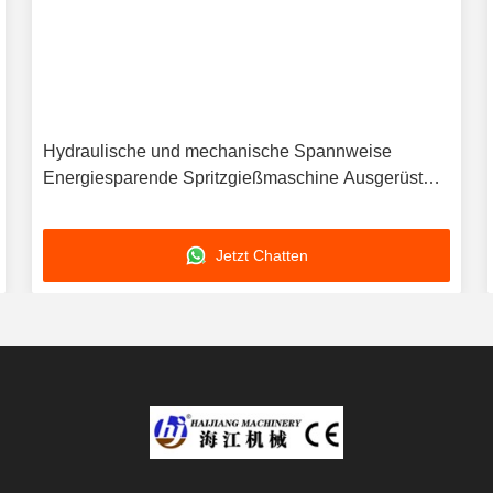
Hydraulische und mechanische Spannweise
Energiesparende Spritzgießmaschine Ausgerüstet
für PC Allgemeine Industrielle Zwecke
Jetzt Chatten