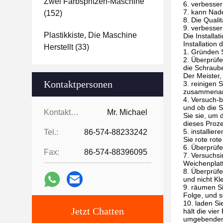
Zwei Farbspritzen-Maschine
6. verbesser
7. kann Nade
(152)
8. Die Quali
9. verbesser
Plastikkiste, Die Maschine
Die Installa
Installation 
Herstellt
(33)
1. Gründen S
2. Überprüfe
die Schraube
Der Meister,
Kontaktpersonen
3. reinigen 
zusammenar
4. Versuch-
und ob die S
Kontaktpersonen:
Mr. Michael
Sie sie, um 
dieses Proz
5. installie
Tel.:
86-574-88233242
Sie rote rot
6. Überprüfe
Fax:
86-574-88396095
7. Versuchsi
Weichenplatte
8. Überprüf
und nicht Kl
9. räumen Si
Folge, und s
10. laden Si
Jetzt Chatten
hält die vie
umgebenden 