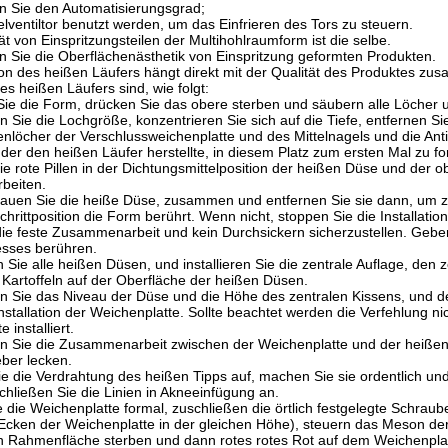
n Sie den Automatisierungsgrad;
lventiltor benutzt werden, um das Einfrieren des Tors zu steuern.
tät von Einspritzungsteilen der Multihohlraumform ist die selbe.
n Sie die Oberflächenästhetik von Einspritzung geformten Produkten.
tion des heißen Läufers hängt direkt mit der Qualität des Produktes z
des heißen Läufers sind, wie folgt:
ie die Form, drücken Sie das obere sterben und säubern alle Löcher 
n Sie die Lochgröße, konzentrieren Sie sich auf die Tiefe, entfernen Sie
nlöcher der Verschlussweichenplatte und des Mittelnagels und die Antid
 der den heißen Läufer herstellte, in diesem Platz zum ersten Mal zu fo
Sie rote Pillen in der Dichtungsmittelposition der heißen Düse und der o
beiten.
bauen Sie die heiße Düse, zusammen und entfernen Sie sie dann, um zu
chrittposition die Form berührt. Wenn nicht, stoppen Sie die Installati
die feste Zusammenarbeit und kein Durchsickern sicherzustellen. Gebe
esses berühren.
ren Sie alle heißen Düsen, und installieren Sie die zentrale Auflage, den
e Kartoffeln auf der Oberfläche der heißen Düsen.
n Sie das Niveau der Düse und die Höhe des zentralen Kissens, und der 
nstallation der Weichenplatte. Sollte beachtet werden die Verfehlung 
 installiert.
en Sie die Zusammenarbeit zwischen der Weichenplatte und der heißen 
eber lecken.
e die Verdrahtung des heißen Tipps auf, machen Sie sie ordentlich un
chließen Sie die Linien in Akneeinfügung an.
e die Weichenplatte formal, zuschließen die örtlich festgelegte Schra
r Ecken der Weichenplatte in der gleichen Höhe), steuern das Meson der
Rahmenfläche sterben und dann rotes rotes Rot auf dem Weichenpla