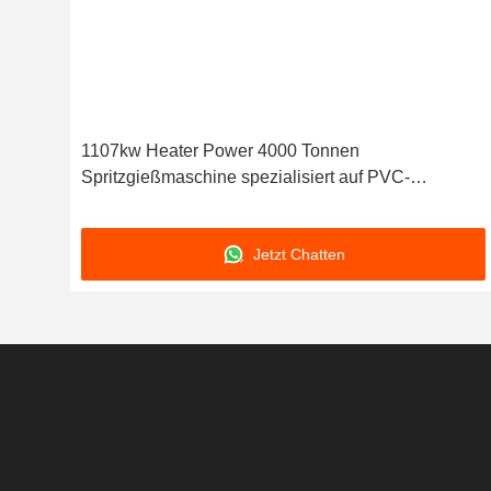
e
1107kw Heater Power 4000 Tonnen
stem
Spritzgießmaschine spezialisiert auf PVC-
Gießmaschinen mit robuster Konstruktion und
Leistung
Jetzt Chatten