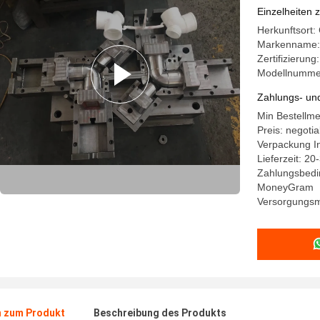
Einzelheiten 
Herkunftsort:
Markenname:
Zertifizierun
Modellnumme
Zahlungs- un
Min Bestellme
Preis: negotia
Verpackung I
Lieferzeit: 2
Zahlungsbedin
MoneyGram
Versorgungsma
n zum Produkt
Beschreibung des Produkts