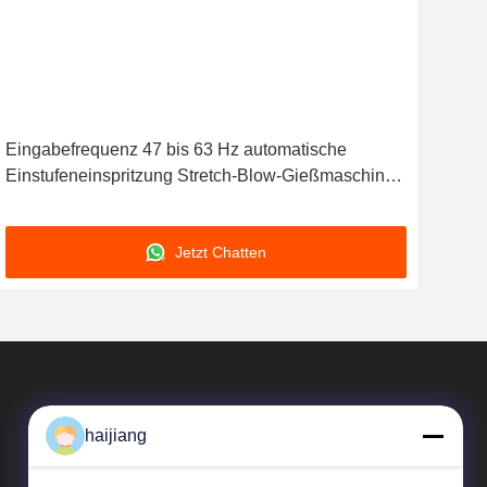
Eingabefrequenz 47 bis 63 Hz automatische
Ein
Einstufeneinspritzung Stretch-Blow-Gießmaschine
Kuns
für die präzise und Flaschen-Gießen
Sta
Kuns
Jetzt Chatten
haijiang