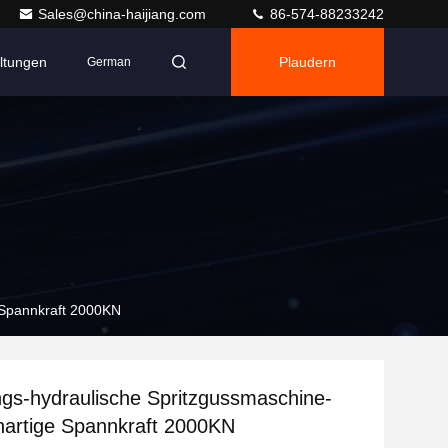
Sales@china-haijiang.com
86-574-88233242
ltungen
Plaudern
German
 Spannkraft 2000KN
ngs-hydraulische Spritzgussmaschine-
nartige Spannkraft 2000KN