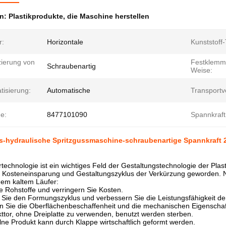
en:
Plastikprodukte
,
die Maschine herstellen
r:
Horizontale
Kunststoff-
izierung von
Festklemm
Schraubenartig
Weise:
tisierung:
Automatische
Transportv
e:
8477101090
Spannkraft
gs-hydraulische Spritzgussmaschine-schraubenartige Spannkraft
technologie ist ein wichtiges Feld der Gestaltungstechnologie der Plast
e Kosteneinsparung und Gestaltungszyklus der Verkürzung geworden. N
em kaltem Läufer:
e Rohstoffe und verringern Sie Kosten.
 Sie den Formungszyklus und verbessern Sie die Leistungsfähigkeit d
rn Sie die Oberflächenbeschaffenheit und die mechanischen Eigenscha
ttor, ohne Dreiplatte zu verwenden, benutzt werden sterben.
lne Produkt kann durch Klappe wirtschaftlich geformt werden.