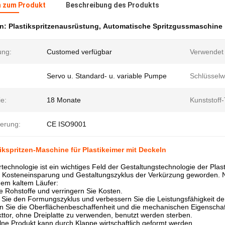
n zum Produkt
Beschreibung des Produkts
en:
Plastikspritzenausrüstung
,
Automatische Spritzgussmaschine
ng:
Customed verfügbar
Verwendet 
Servo u. Standard- u. variable Pumpe
Schlüsselw
e:
18 Monate
Kunststoff-
zierung:
CE ISO9001
ikspritzen-Maschine für Plastikeimer mit Deckeln
technologie ist ein wichtiges Feld der Gestaltungstechnologie der Plast
e Kosteneinsparung und Gestaltungszyklus der Verkürzung geworden. N
em kaltem Läufer:
e Rohstoffe und verringern Sie Kosten.
 Sie den Formungszyklus und verbessern Sie die Leistungsfähigkeit d
rn Sie die Oberflächenbeschaffenheit und die mechanischen Eigenscha
ttor, ohne Dreiplatte zu verwenden, benutzt werden sterben.
lne Produkt kann durch Klappe wirtschaftlich geformt werden.