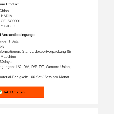
zum Produkt
 China
 HAIJIA
g: CE ISO9001
r: HJF360
d Versandbedingungen
nge: 1 Satz
ble
nformationen: Standardexportverpackung für
s-Maschine
0-30days
gungen: L/C, D/A, D/P, T/T, Western Union,
terial-Fähigkeit: 100 Set / Sets pro Monat
Jetzt Chatten