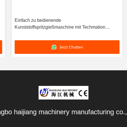
Einfach zu bedienende
Kunststoffspritzgießmaschine mit Techmation
Schneider Vickers Komponenten und HASCO LKM
Formbasis für die Produktion
Jetzt Chatten
ngbo haijiang machinery manufacturing co.,