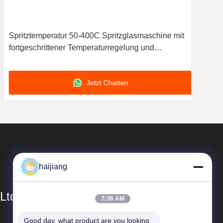
Spritztemperatur 50-400C Spritzglasmaschine mit
Vorf
fortgeschrittener Temperaturregelung und
zu 
Spritzeffizienz
Lei
Jetzt Chatten
haijiang
Ltd
7:36 AM
Good day, what product are you looking 