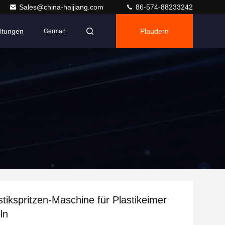
Sales@china-haijiang.com
86-574-88233242
ltungen
Plaudern
German
stikspritzen-Maschine für Plastikeimer
ln