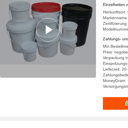
Einzelheiten 
Herkunftsort:
Markenname:
Zertifizierun
Modellnumme
Zahlungs- un
Min Bestellme
Preis: negotia
Verpackung I
Einspritzung
Lieferzeit: 2
Zahlungsbedin
MoneyGram
Versorgungsma