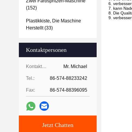
Zwei Farbspritzen-Maschine
6. verbesser
(152)
7. kann Nade
8. Die Quali
9. verbesser
Plastikkiste, Die Maschine
Herstellt
(33)
Kontaktpersonen
Kontaktpersonen:
Mr. Michael
Tel.:
86-574-88233242
Fax:
86-574-88396095
Jetzt Chatten