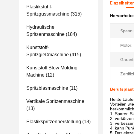
Einzelheite
Plastikstuhl-
Spritzgussmaschine
(315)
Hervorheb
Hydraulische
Spannu
Spritzenmaschine
(184)
Motor:
Kunststoff-
Spritzgießmaschine
(415)
Garanti
Kunststoff Blow Molding
Zertifi
Machine
(12)
Spritzblasmaschine
(11)
Berufsplast
Heiße Läufer
Vertikale Spritzenmaschine
Vorteilen wi
(13)
herkömmlich
1. Sparen Si
2. verkürzen
Plastikspritzenherstellung
(18)
3. verbesse
4. kann Punk
5. Das einze