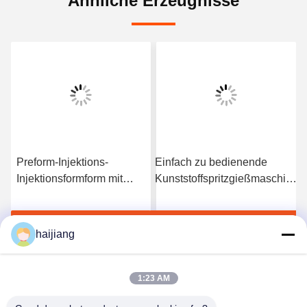
Ähnliche Erzeugnisse
Preform-Injektions-
Einfach zu bedienende
Injektionsformform mit
Kunststoffspritzgießmaschine
HASCO LKM-Formbasis
mit Techmation Schneider
optimiert für die
Vickers Komponenten und
Jetzt Chatten
Jetzt Chatten
Produktion von
HASCO LKM Formbasis für
haijiang
Kunststoffteilen
die Produktion
1:23 AM