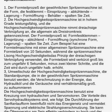
1. Der Formteilprozeß der gewöhnlichen Spritzenmaschine ist:
die Form, die festklemmt – Einspritzung – abkühlende –
Lagerung – Formöffnung – Behälter – spalten Sie Zeit.
2. Die Hochgeschwindigkeitsspritzenmaschine ist in hohem
Grade leistungsfähig, und die
Hochgeschwindigkeitsspritzenmaschine nimmt dreiachsige
Verknüpfung an, die allgemein als Dreistromkreis
gekennzeichnet. Der Formteilprozeß ist: Formfestklemmen –
Einspritzung – abkühlend – Formöffnung (synchrone Form,
Lagerung) – spalten Sie Zeit. Zum Beispiel hat eine
Formteilmaschine mit einer allgemeinen Spritzenmaschine eine
Formteilzeit von 10 Sekunden, während die spritzenmaschine
Lisong Hochgeschwindigkeitsdas Prinzip der dreiachsigen
Verknüpfung verwendet, die Formteilzeit wird verkürzt groß bis
zum ungefähr 6 Sekunden, minus zwei kleiner Schritte, und die
Zeit wird durch ungefähr halb. erhöht.
3, Umweltschutz der Hochgeschwindigkeitsspritzenmaschine, die
Standardpumpe, die in der gewöhnlichen Spritzenmaschine
benutzt werden, die Verschmutzung in der Energie, das
Hydrauliköl und die Geräusche sind verhältnismäßig groß.
zu aufsummieren
Die Hochgeschwindigkeitsspritzenmaschine benutzt eine
Kreuzung von hydraulischen und Servomotoren. Die Vorteile des
Servohydrauliksystems sind, wie folgt: Die Durchführung der
Sanftanlaufform beeinflußt nicht das Energienetz und vermeidet
Spannung und elektrische Strahlungsverschmutzung. Sie kann
die Öltemperatur am Sein effektiv verhindern zu hoch und der