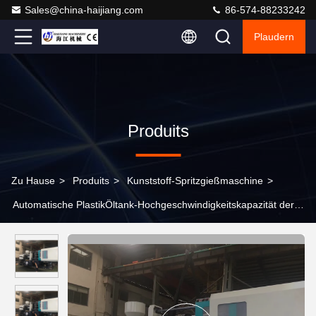
Sales@china-haijiang.com
86-574-88233242
Plaudern
Produits
Zu Hause
>
Produits
>
Kunststoff-Spritzgießmaschine
>
Automatische PlastikÖltank-Hochgeschwindigkeitskapazität der
spritzen-Maschinen-570L