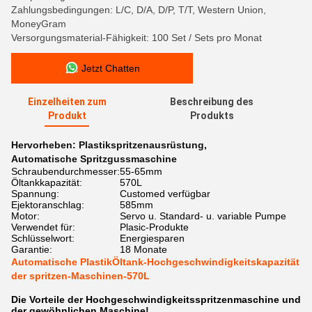
Zahlungsbedingungen: L/C, D/A, D/P, T/T, Western Union,
MoneyGram
Versorgungsmaterial-Fähigkeit: 100 Set / Sets pro Monat
Jetzt Chatten
Einzelheiten zum
Beschreibung des
Produkt
Produkts
Hervorheben:
Plastikspritzenausrüstung
,
Automatische Spritzgussmaschine
Schraubendurchmesser:
55-65mm
Öltankkapazität:
570L
Spannung:
Customed verfügbar
Ejektoranschlag:
585mm
Motor:
Servo u. Standard- u. variable Pumpe
Verwendet für:
Plasic-Produkte
Schlüsselwort:
Energiesparen
Garantie:
18 Monate
Automatische PlastikÖltank-Hochgeschwindigkeitskapazität
der spritzen-Maschinen-570L
Die Vorteile der Hochgeschwindigkeitsspritzenmaschine und
der gewöhnlichen Maschine!