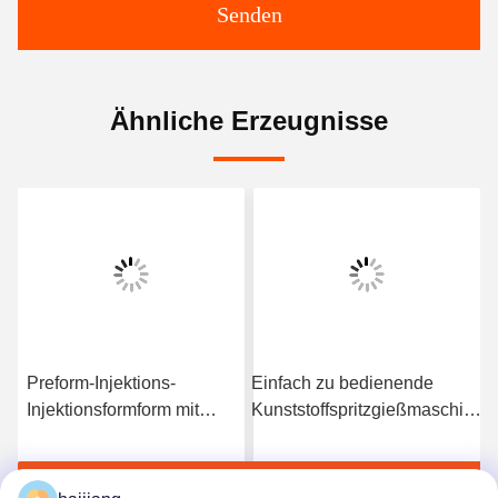
Senden
Ähnliche Erzeugnisse
Preform-Injektions-
Einfach zu bedienende
Injektionsformform mit
Kunststoffspritzgießmaschine
HASCO LKM-Formbasis
mit Techmation Schneider
optimiert für die
Vickers Komponenten und
Jetzt Chatten
Jetzt Chatten
Produktion von
HASCO LKM Formbasis für