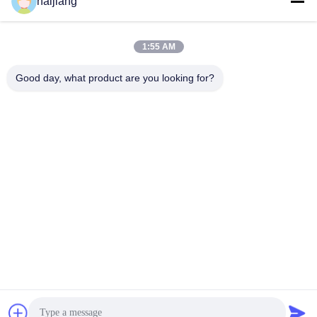
haijiang
Kunststoffteilen
die Produktion
1:55 AM
Good day, what product are you looking for?
Ningbo haijiang machinery manufacturing
co.,Ltd
Sales@china-haijiang.com
86-574-88233242
Nahe bei der Baozhan-Straße Yinzhou-Bezirk, Porzellan
Ningbos (Zangen-Industriegebiet)
China Gute Qualität Energiesparende Spritzen-Maschine
Lieferant. Urheberrecht © 2017-2026 Ningbo haijiang