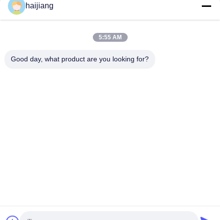
Jetzt Chatten
Jetzt Chatten
formen lässt
haijiang
5:55 AM
Good day, what product are you looking for?
Ningbo haijiang machinery manufacturing
co.,Ltd
Sales@china-haijiang.com
86-574-88233242
Nahe bei der Baozhan-Straße Yinzhou-Bezirk, Porzellan
Ningbos (Zangen-Industriegebiet)
China Gute Qualität Energiesparende Spritzen-Maschine
Lieferant. Urheberrecht © 2017-2026 Ningbo haijiang