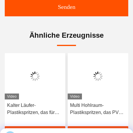
Senden
Ähnliche Erzeugnisse
Video
Video
Kalter Läufer-
Multi Hohlraum-
Plastikspritzen, das für
Plastikspritzen, das PVC
PVC-Fittings-langes
die Herstellung von 20
Form-Leben macht
Sekunden pro Schuss