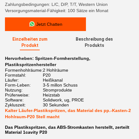
Zahlungsbedingungen: L/C, D/P, T/T, Western Union
Versorgungsmaterial-Fähigkeit: 100 Sätze ein Monat
Jetzt Chatten
Einzelheiten zum
Beschreibung des
Produkt
Produkts
Hervorheben:
Spritzen-Formherstellung
,
Plastikspritzenhersteller
Formenhohlräume:
2 Hohlräume
Formstahl:
P20
Läufer:
Heißkanal
Form-Leben:
3-5 millon Schuss
Nutzung:
Stromprodukte
Prüferweise:
Heizstab
Software:
Solidwork, ug, PROE
Zykluszeit:
30 Sekunden
Kalter Läufer-Plastikspritzen, das Material des pp.-Kasten-2
Hohlraum-P20 Stell macht
Das Plastikspritzen, das ABS-Stromkasten herstellt, zerteilt
Material 1cavity P20