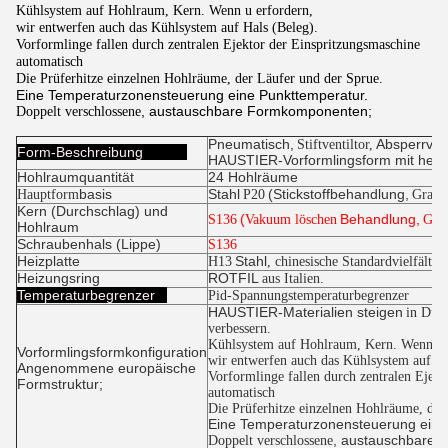
Kühlsystem auf Hohlraum, Kern. Wenn u erfordern,
wir entwerfen auch das Kühlsystem auf Hals (Beleg).
Vorformlinge fallen durch zentralen Ejektor der Einspritzungsmaschine
automatisch
Die Prüferhitze einzelnen Hohlräume, der Läufer und der Sprue.
Eine Temperaturzonensteuerung eine Punkttemperatur.
, austauschbare Formkomponenten;
Doppelt verschlossene
Pneumatisch,
Absperrvorr
Stiftventiltor,
Form-Beschreibung
HAUSTIER-Vorformlingsform mit heiß
Hohlraumquantität
24 Hohlräume
basis
Stahl
(Stickstoffbehandlung,
Hauptform
P20
Grad
Kern (Durchschlag) und
(
Behandlung,
S136
Vakuum löschen
Gra
Hohlraum
Schraubenhals (Lippe)
S136
Heizplatte
Stahl
H13
, chinesische Standardvielfältigk
Heizungsring
ROTFIL
aus Italien.
Temperaturbegrenzer
Pid-Spannungstemperaturbegrenzer
HAUSTIER-
Materialien steigen
in Düse
verbessern.
Kühlsystem auf Hohlraum, Kern. Wenn u 
Vorformlingsformkonfiguration
wir entwerfen auch das Kühlsystem auf Ha
Angenommene europäische
Vorformlinge fallen durch zentralen Ejek
Formstruktur;
automatisch
Die Prüferhitze einzelnen Hohlräume, der
Eine Temperaturzonensteuerung eine
, austauschbare
Doppelt verschlossene