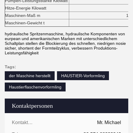
Pumpen-Leistungsstärke Kilowatt
55+5
Hitze-Energie Kilowatt
85,2
Maschinen-Maß m
13.1*3.0*
Maschinen-Gewicht t
6
hydraulische Spritzenmaschine, hydraulische Komponenten von
eurpean und amerikanischen Marken mit unterschiedlichem
Schaltplan stellen die Blockierung des schnellen, niedrigen nosie
sicher, shortent der Formteilzyklus, verbessern Produktions-
Leistungsfähigkeit
Tags:
der Maschine herstellt
HAUSTIER-Vorformling
Haustierflaschenvorformling
Kontaktpersonen
Kontaktpersonen:
Mr. Michael