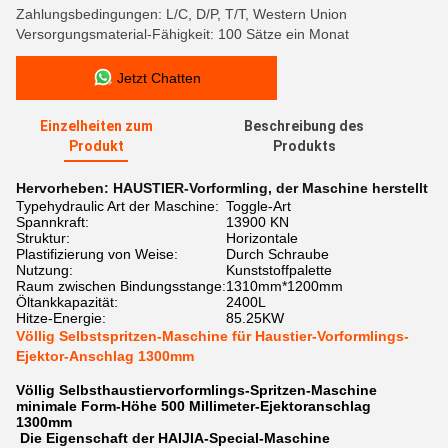
Zahlungsbedingungen: L/C, D/P, T/T, Western Union
Versorgungsmaterial-Fähigkeit: 100 Sätze ein Monat
Jetzt Chatten
Einzelheiten zum
Beschreibung des
Produkt
Produkts
Hervorheben:
HAUSTIER-Vorformling
,
der Maschine herstellt
Typehydraulic Art der Maschine:
Toggle-Art
Spannkraft:
13900 KN
Struktur:
Horizontale
Plastifizierung von Weise:
Durch Schraube
Nutzung:
Kunststoffpalette
Raum zwischen Bindungsstange:
1310mm*1200mm
Öltankkapazität:
2400L
Hitze-Energie:
85.25KW
Völlig Selbstspritzen-Maschine für Haustier-Vorformlings-
Ejektor-Anschlag 1300mm
Völlig Selbsthaustiervorformlings-Spritzen-Maschine
minimale Form-Höhe 500 Millimeter-Ejektoranschlag
1300mm
Die Eigenschaft der HAIJIA-Special-Maschine