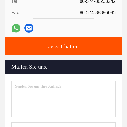
Tel.:
86-574-88233242
Fax:
86-574-88396095
Jetzt Chatten
Mailen Sie uns.