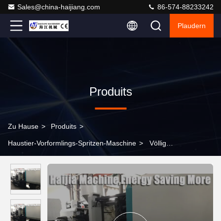
Sales@china-haijiang.com
86-574-88233242
Plaudern
Produits
Zu Hause
>
Produits
>
Haustier-Vorformlings-Spritzen-Maschine
>
Völlig
Selbstspritzen-Maschine für Haustier-Vorformlings-Ejektor-
Anschlag 1300mm