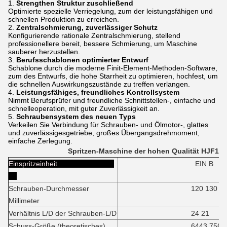
1.
Strengthen Struktur zuschließend
Optimierte spezielle Verriegelung, zum der leistungsfähigen und
schnellen Produktion zu erreichen.
2.
Zentralschmierung, zuverlässiger Schutz
Konfigurierende rationale Zentralschmierung, stellend
professionellere bereit, bessere Schmierung, um Maschine
sauberer herzustellen.
3.
Berufsschablonen optimierter Entwurf
Schablone durch die moderne Finit-Element-Methoden-Software,
zum des Entwurfs, die hohe Starrheit zu optimieren, hochfest, um
die schnellen Auswirkungszustände zu treffen verlangen.
4.
Leistungsfähiges, freundliches Kontrollsystem
Nimmt Berufsprüfer und freundliche Schnittstellen-, einfache und
schnelleoperation, mit guter Zuverlässigkeit an.
5.
Schraubensystem des neuen Typs
Verkeilen Sie Verbindung für Schrauben- und Ölmotor-, glattes
und zuverlässigesgetriebe, großes Übergangsdrehmoment,
einfache Zerlegung.
Spritzen-Maschine der hohen Qualität HJF139
Einspritzeinheit
EIN B
Schrauben-Durchmesser
120 130
Millimeter
Verhältnis L/D der Schrauben-L/D
24 21
Schuss-Größe (theoretisches)
6443 7561