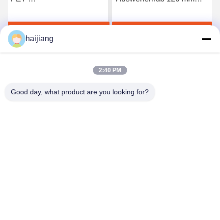
Vorformspritzgießmaschine
PET-Preform-
mit
Spritzgießmaschine mit
Jetzt Chatten
Jetzt Chatten
Schraubendurchmesser 85
NAK80-Formenmaterial
haijiang
mm und Ejektor Nummer 5
und Schließhubbereich
Stück für eine
360-420 mm
gleichbleibende Ausgabe
2:40 PM
Good day, what product are you looking for?
Ningbo haijiang machinery manufacturing
co.,Ltd
Sales@china-haijiang.com
86-574-88233242
Nahe bei der Baozhan-Straße Yinzhou-Bezirk, Porzellan
Ningbos (Zangen-Industriegebiet)