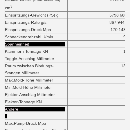
3
cm
Einspritzungs-Gewicht (PS) g
5798 6805
Einspritzungs-Rate g/s
867 944
Einspritzungs-Druck Mpa
170 143
Schneckendrehzahl U/min
90
Spanneinheit
Klammern-Tonnage KN
1390
Toggle-Anschlag Millimeter
130
Raum zwischen Bindungs-
1310*12
Stangen Millimeter
Max.Mold-Höhe Millimeter
125
Min.Mold-Höhe Millimeter
55
Ejektor-Anschlag Millimeter
32
Ejektor-Tonnage KN
21
Andere
Max.Pump-Druck Mpa
1