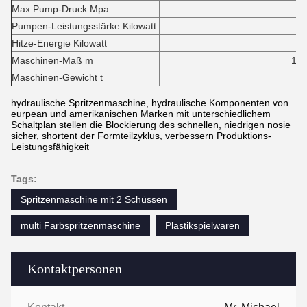
Max.Pump-Druck Mpa
1
Pumpen-Leistungsstärke Kilowatt
55+5
Hitze-Energie Kilowatt
85,2
Maschinen-Maß m
13.1*3.0*
Maschinen-Gewicht t
6
hydraulische Spritzenmaschine, hydraulische Komponenten von
eurpean und amerikanischen Marken mit unterschiedlichem
Schaltplan stellen die Blockierung des schnellen, niedrigen nosie
sicher, shortent der Formteilzyklus, verbessern Produktions-
Leistungsfähigkeit
Tags:
Spritzenmaschine mit 2 Schüssen
multi Farbspritzenmaschine
Plastikspielwaren
Kontaktpersonen