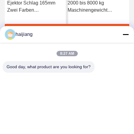
Ejektor Schlag 165mm
2000 bis 8000 kg
Zwei Farben
Maschinengewicht
Spritzgießmaschine bietet
Zweifarbige
Machien Heizleistung
Kunststoffspritzgießmaschine
Jetzt Chatten
Jetzt Chatten
185kW und Plastifizierung
mit 2400Kn Klemmkraft für
haijiang
Weg durch Schraube für
Produktionsprozesse
den Betrieb
8:27 AM
Good day, what product are you looking for?
Ningbo haijiang machinery manufacturing
co.,Ltd
Sales@china-haijiang.com
86-574-88233242
Nahe bei der Baozhan-Straße Yinzhou-Bezirk, Porzellan
Ningbos (Zangen-Industriegebiet)