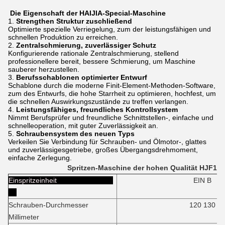
Die Eigenschaft der HAIJIA-Special-Maschine
1.
Strengthen Struktur zuschließend
Optimierte spezielle Verriegelung, zum der leistungsfähigen und
schnellen Produktion zu erreichen.
2.
Zentralschmierung, zuverlässiger Schutz
Konfigurierende rationale Zentralschmierung, stellend
professionellere bereit, bessere Schmierung, um Maschine
sauberer herzustellen.
3.
Berufsschablonen optimierter Entwurf
Schablone durch die moderne Finit-Element-Methoden-Software,
zum des Entwurfs, die hohe Starrheit zu optimieren, hochfest, um
die schnellen Auswirkungszustände zu treffen verlangen.
4.
Leistungsfähiges, freundliches Kontrollsystem
Nimmt Berufsprüfer und freundliche Schnittstellen-, einfache und
schnelleoperation, mit guter Zuverlässigkeit an.
5.
Schraubensystem des neuen Typs
Verkeilen Sie Verbindung für Schrauben- und Ölmotor-, glattes
und zuverlässigesgetriebe, großes Übergangsdrehmoment,
einfache Zerlegung.
Spritzen-Maschine der hohen Qualität HJF139
Einspritzeinheit
EIN B
Schrauben-Durchmesser
120 130
Millimeter