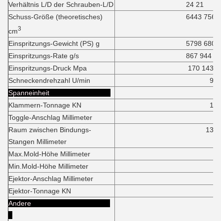
Verhältnis L/D der Schrauben-L/D
24 21
Schuss-Größe (theoretisches)
6443 7561
3
cm
Einspritzungs-Gewicht (PS) g
5798 6805
Einspritzungs-Rate g/s
867 944
Einspritzungs-Druck Mpa
170 143
Schneckendrehzahl U/min
90
Spanneinheit
Klammern-Tonnage KN
1390
Toggle-Anschlag Millimeter
130
Raum zwischen Bindungs-
1310*12
Stangen Millimeter
Max.Mold-Höhe Millimeter
125
Min.Mold-Höhe Millimeter
55
Ejektor-Anschlag Millimeter
32
Ejektor-Tonnage KN
21
Andere