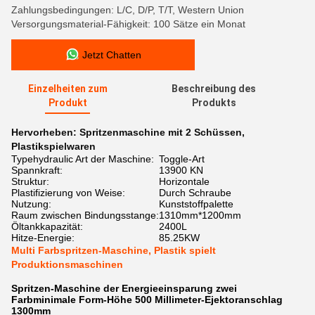
Zahlungsbedingungen: L/C, D/P, T/T, Western Union
Versorgungsmaterial-Fähigkeit: 100 Sätze ein Monat
Jetzt Chatten
Einzelheiten zum
Beschreibung des
Produkt
Produkts
Hervorheben:
Spritzenmaschine mit 2 Schüssen
,
Plastikspielwaren
Typehydraulic Art der Maschine:
Toggle-Art
Spannkraft:
13900 KN
Struktur:
Horizontale
Plastifizierung von Weise:
Durch Schraube
Nutzung:
Kunststoffpalette
Raum zwischen Bindungsstange:
1310mm*1200mm
Öltankkapazität:
2400L
Hitze-Energie:
85.25KW
Multi Farbspritzen-Maschine, Plastik spielt
Produktionsmaschinen
Spritzen-Maschine der Energieeinsparung zwei
Farbminimale Form-Höhe 500 Millimeter-Ejektoranschlag
1300mm