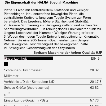
Die Eigenschaft der HAIJIA-Special-Maschine
Platte 1.Fixed mit zentralisiertem Kraftladen und weniger
Plattenbiegen. Neu entworfene bewegliche Platte, die
zentralisierte Kraftverteilung vom Toggle-System zur Form
bereitstellt. Das Ergebnis: höhere Starrheit und Stabilität.
2. Bessere Schmierung zur Verfügung stellend und senken Sie
Schmierungsverbrauch. Ein reibungsloses Funktionieren führt zu
längere Lebenszeit der Klammer. Weniger Wartung erfordert.
3. Wegen des neuen Toggle-Entwurfs mit optimierter Kinematik.
Nehmen Sie eine 200-Tonnen-Spanneinheit zum Beispiel
VM: Bewegliche Geschwindigkeit der beweglichen Platte
Vl: Bewegliche Geschwindigkeit des Ölzylinders
Spritzen-Maschine der hohen Qualität HJF50
Einspritzeinheit
EIN B
Schrauben-Durchmesser
28 32
Millimeter
Verhältnis L/D der Schrauben-L/D
20 17,5
Schuss-Größe (theoretisches)
63 82
3
cm
Einspritzungs-Gewicht (PS) g
57 73