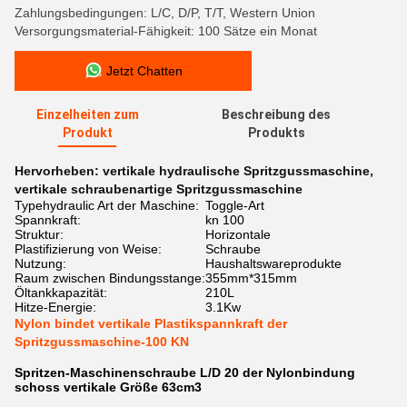
Zahlungsbedingungen: L/C, D/P, T/T, Western Union
Versorgungsmaterial-Fähigkeit: 100 Sätze ein Monat
Jetzt Chatten
Einzelheiten zum
Beschreibung des
Produkt
Produkts
Hervorheben:
vertikale hydraulische Spritzgussmaschine
,
vertikale schraubenartige Spritzgussmaschine
Typehydraulic Art der Maschine:
Toggle-Art
Spannkraft:
kn 100
Struktur:
Horizontale
Plastifizierung von Weise:
Schraube
Nutzung:
Haushaltswareprodukte
Raum zwischen Bindungsstange:
355mm*315mm
Öltankkapazität:
210L
Hitze-Energie:
3.1Kw
Nylon bindet vertikale Plastikspannkraft der
Spritzgussmaschine-100 KN
Spritzen-Maschinenschraube L/D 20 der Nylonbindung
schoss vertikale Größe 63cm3