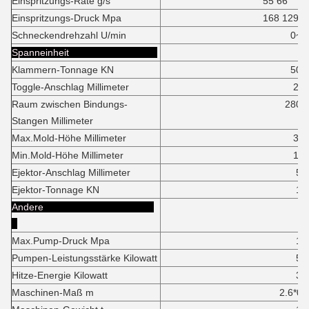
Einspritzungs-Rate g/s
55 66
Einspritzungs-Druck Mpa
168 129
Schneckendrehzahl U/min
0~17
Spanneinheit
Klammern-Tonnage KN
500K
Toggle-Anschlag Millimeter
24
Raum zwischen Bindungs-
280*26
Stangen Millimeter
Max.Mold-Höhe Millimeter
30
Min.Mold-Höhe Millimeter
14
Ejektor-Anschlag Millimeter
55
Ejektor-Tonnage KN
18
Andere
Max.Pump-Druck Mpa
16
Pumpen-Leistungsstärke Kilowatt
5,
Hitze-Energie Kilowatt
3,
Maschinen-Maß m
2.6*0.75*1