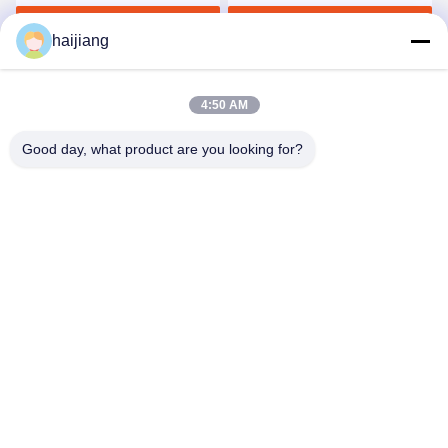
7.5KW
Maschine lärmarm
Jetzt Chatten
Jetzt Chatten
haijiang
4:50 AM
Good day, what product are you looking for?
Ningbo haijiang machinery manufacturing
co.,Ltd
Sales@china-haijiang.com
86-574-88233242
Nahe bei der Baozhan-Straße Yinzhou-Bezirk, Porzellan
Ningbos (Zangen-Industriegebiet)
China Gute Qualität Energiesparende Spritzen-Maschine