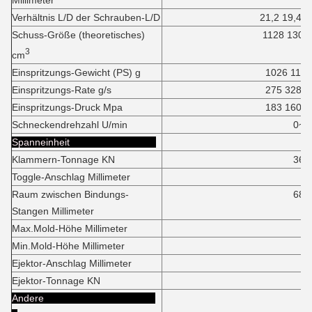
Millimeter
Verhältnis L/D der Schrauben-L/D
21,2 19,4
Schuss-Größe (theoretisches)
1128 1306
3
cm
Einspritzungs-Gewicht (PS) g
1026 1180
Einspritzungs-Rate g/s
275 328
Einspritzungs-Druck Mpa
183 160
Schneckendrehzahl U/min
0~18
Spanneinheit
Klammern-Tonnage KN
3600K
Toggle-Anschlag Millimeter
70
Raum zwischen Bindungs-
680*68
Stangen Millimeter
Max.Mold-Höhe Millimeter
67
Min.Mold-Höhe Millimeter
24
Ejektor-Anschlag Millimeter
16
Ejektor-Tonnage KN
6
Andere