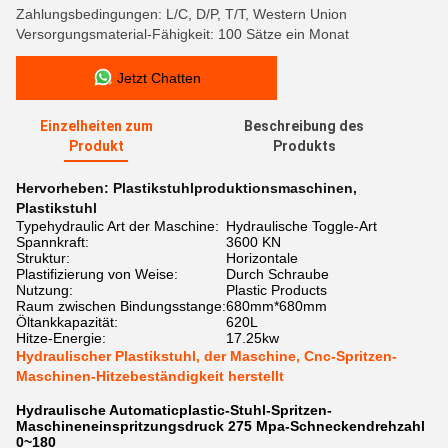
Zahlungsbedingungen: L/C, D/P, T/T, Western Union
Versorgungsmaterial-Fähigkeit: 100 Sätze ein Monat
Jetzt Chatten
Einzelheiten zum
Beschreibung des
Produkt
Produkts
Hervorheben:
Plastikstuhlproduktionsmaschinen
,
Plastikstuhl
Typehydraulic Art der Maschine:
Hydraulische Toggle-Art
Spannkraft:
3600 KN
Struktur:
Horizontale
Plastifizierung von Weise:
Durch Schraube
Nutzung:
Plastic Products
Raum zwischen Bindungsstange:
680mm*680mm
Öltankkapazität:
620L
Hitze-Energie:
17.25kw
Hydraulischer Plastikstuhl, der Maschine, Cnc-Spritzen-
Maschinen-Hitzebeständigkeit herstellt
Hydraulische Automaticplastic-Stuhl-Spritzen-
Maschineneinspritzungsdruck 275 Mpa-Schneckendrehzahl
0~180