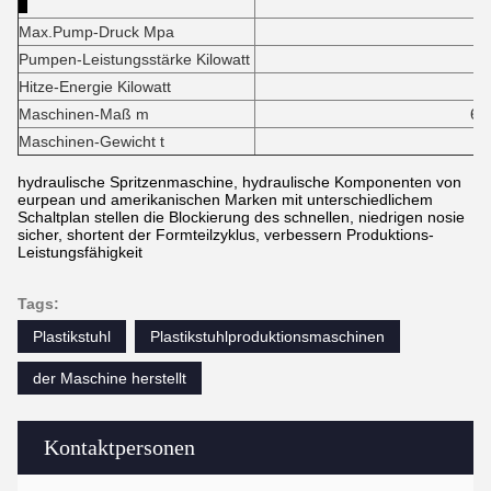
Max.Pump-Druck Mpa
1
Pumpen-Leistungsstärke Kilowatt
3
Hitze-Energie Kilowatt
17,2
Maschinen-Maß m
6.3*1.9*
Maschinen-Gewicht t
1
hydraulische Spritzenmaschine, hydraulische Komponenten von
eurpean und amerikanischen Marken mit unterschiedlichem
Schaltplan stellen die Blockierung des schnellen, niedrigen nosie
sicher, shortent der Formteilzyklus, verbessern Produktions-
Leistungsfähigkeit
Tags:
Plastikstuhl
Plastikstuhlproduktionsmaschinen
der Maschine herstellt
Kontaktpersonen