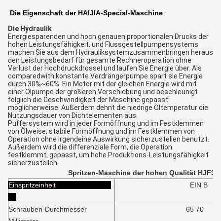
Die Eigenschaft der HAIJIA-Special-Maschine
Die Hydraulik
Energiesparenden und hoch genauen proportionalen Drucks der
hohen Leistungsfähigkeit, und Flussgestellpumpensystems
machen Sie aus dem Hydrauliksystemzusammenbringen heraus
den Leistungsbedarf für gesamte Rechneroperation ohne
Verlust der Hochdruckdrossel und laufen Sie Energie über. Als
comparedwith konstante Verdrängerpumpe spart sie Energie
durch 30%~60%. Ein Motor mit der gleichen Energie wird mit
einer Ölpumpe der größeren Verschiebung und beschleunigt
folglich die Geschwindigkeit der Maschine gepasst
möglicherweise. Außerdem dehnt die niedrige Öltemperatur die
Nutzungsdauer von Dichtelementen aus.
Puffersystem wird in jeder Formöffnung und im Festklemmen
von Ölweise, stabile Formöffnung und im Festklemmen von
Operation ohne irgendeine Auswirkung sicherzustellen benutzt.
Außerdem wird die differenziale Form, die Operation
festklemmt, gepasst, um hohe Produktions-Leistungsfähigkeit
sicherzustellen.
Spritzen-Maschine der hohen Qualität HJF36
Einspritzeinheit
EIN B
Schrauben-Durchmesser
65 70