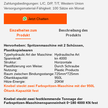
Zahlungsbedingungen: L/C, D/P, T/T, Western Union
Versorgungsmaterial-Fähigkeit: 100 Sätze ein Monat
Jetzt Chatten
Einzelheiten zum
Beschreibung des
Produkt
Produkts
Hervorheben:
Spritzenmaschine mit 2 Schüssen
,
Plastikspielwaren
Typehydraulic Art der Maschine:
Hydraulische Art
Spannkraft:
kn 4000
Struktur:
Horizontale
Plastifizierung von Weise:
Durch Schraube
Nutzung:
Plastic Products
Raum zwischen Bindungsstange:
725mm*725mm
Öltankkapazität:
950L
Hitze-Energie:
20KW
Knebel steckt zwei Farbspritzen-Maschine mit der 950L
Öltank-Kapazität fest
Knebel steckt zwei festklemmende Tonnage der
Farbspritzen-Maschinenspanneinheit 0~180 4000 KN fest