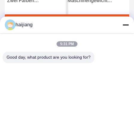
Zwei Farben
Maschinengewicht
Spritzgießmaschine bietet
Zweifarbige
Machien Heizleistung
Kunststoffspritzgießmaschine
Jetzt Chatten
Jetzt Chatten
185kW und Plastifizierung
mit 2400Kn Klemmkraft für
haijiang
Weg durch Schraube für
Produktionsprozesse
den Betrieb
5:31 PM
Good day, what product are you looking for?
Ningbo haijiang machinery manufacturing
co.,Ltd
Sales@china-haijiang.com
86-574-88233242
Nahe bei der Baozhan-Straße Yinzhou-Bezirk, Porzellan
Ningbos (Zangen-Industriegebiet)