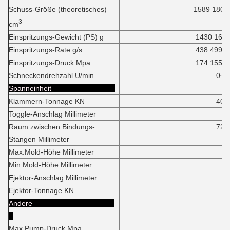
Schuss-Größe (theoretisches)
1589 1808
3
cm
Einspritzungs-Gewicht (PS) g
1430 162
Einspritzungs-Rate g/s
438 499
Einspritzungs-Druck Mpa
174 155
Schneckendrehzahl U/min
0~16
Spanneinheit
Klammern-Tonnage KN
4000K
Toggle-Anschlag Millimeter
74
Raum zwischen Bindungs-
725*72
Stangen Millimeter
Max.Mold-Höhe Millimeter
81
Min.Mold-Höhe Millimeter
28
Ejektor-Anschlag Millimeter
17
Ejektor-Tonnage KN
11
Andere
Max.Pump-Druck Mpa
1