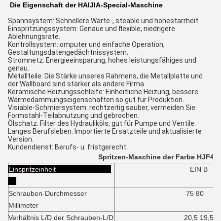
Die Eigenschaft der HAIJIA-Special-Maschine
Spannsystem: Schnellere Warte-, steable und hohestarrheit.
Einspritzungssystem: Genaue und flexible, niedrigere
Ablehnungsrate.
Kontrollsystem: omputer und einfache Operation,
Gestaltungsdatengedächtnissystem.
Stromnetz: Energieeinsparung, hohes leistungsfähiges und
genau.
Metallteile: Die Stärke unseres Rahmens, die Metallplatte und
der Wallboard sind stärker als andere Firma.
Keramische Heizungsschleife: Einheitliche Heizung, bessere
Wärmedämmungseigenschaften so gut für Produktion.
Visiable-Schmiersystem: rechtzeitig sauber, vermeiden Sie
Formstahl-Teilabnutzung und gebrochen.
Ölschatz: Filter des Hydrauliköls, gut für Pumpe und Ventile.
Langes Berufsleben: Importierte Ersatzteile und aktualisierte
Version.
Kundendienst: Berufs- u. fristgerecht.
Spritzen-Maschine der Farbe HJF400
Einspritzeinheit
EIN B
Schrauben-Durchmesser
75 80
Millimeter
Verhältnis L/D der Schrauben-L/D
20,5 19,5