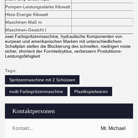
Pumpen-Leistungsstärke Kilowatt
3
Hitze-Energie Kilowatt
2
Maschinen-Maß m
7*1.9*2
Maschinen-Gewicht t
14,
zwei Farbspritzenmaschine, hydraulische Komponenten von
eurpean und amerikanischen Marken mit unterschiedlichem
Schaltplan stellen die Blockierung des schnellen, niedrigen nosie
sicher, shortent der Formteilzyklus, verbessern Produktions-
Leistungsfähigkeit
Tags:
Spritzenmaschine mit 2 Schüssen
multi Farbspritzenmaschine
Plastikspielwaren
Kontaktpersonen
Kontaktpersonen:
Mr. Michael