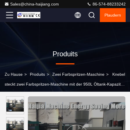
Sales@china-haijiang.com
86-574-88233242
Plaudern
Produits
Zu Hause
>
Produits
>
Zwei Farbspritzen-Maschine
>
Knebel
steckt zwei Farbspritzen-Maschine mit der 950L Öltank-Kapazität
fest