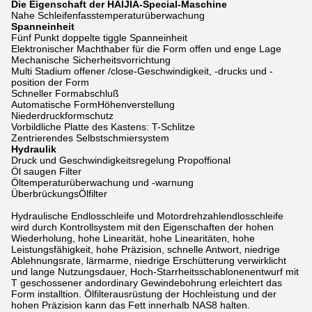
Die Eigenschaft der HAIJIA-Special-Maschine
Nahe Schleifenfasstemperaturüberwachung
Spanneinheit
Fünf Punkt doppelte tiggle Spanneinheit
Elektronischer Machthaber für die Form offen und enge Lage
Mechanische Sicherheitsvorrichtung
Multi Stadium offener /close-Geschwindigkeit, -drucks und -
position der Form
Schneller Formabschluß
Automatische FormHöhenverstellung
Niederdruckformschutz
Vorbildliche Platte des Kastens: T-Schlitze
Zentrierendes Selbstschmiersystem
Hydraulik
Druck und Geschwindigkeitsregelung Propoffional
Öl saugen Filter
Öltemperaturüberwachung und -warnung
ÜberbrückungsÖlfilter
Hydraulische Endlosschleife und Motordrehzahlendlosschleife
wird durch Kontrollsystem mit den Eigenschaften der hohen
Wiederholung, hohe Linearität, hohe Linearitäten, hohe
Leistungsfähigkeit, hohe Präzision, schnelle Antwort, niedrige
Ablehnungsrate, lärmarme, niedrige Erschütterung verwirklicht
und lange Nutzungsdauer, Hoch-Starrheitsschablonenentwurf mit
T geschossener andordinary Gewindebohrung erleichtert das
Form installtion. Ölfilterausrüstung der Hochleistung und der
hohen Präzision kann das Fett innerhalb NAS8 halten.