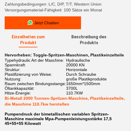
Zahlungsbedingungen: L/C, D/P, T/T, Western Union
Versorgungsmaterial-Fähigkeit: 100 Sätze ein Monat
Jetzt Chatten
Einzelheiten zum
Beschreibung des
Produkt
Produkts
Hervorheben:
Toggle-Spritzen-Maschinen
,
Plastikeinzelteile
Typehydraulic Art der Maschine:
Hydraulische
Spannkraft:
20000 KN
Struktur:
Horizontale
Plastifizierung von Weise:
Durch Schraube
Nutzung:
große Plastikprodukte
Raum zwischen Bindungsstange:
1650mm*1500mm
Öltankkapazität:
3700L
Hitze-Energie:
110.7KW
Bi-Metall 2000 Tonnen-Spritzen-Maschine, Plastikeinzelteile,
die Maschine 110.7kw herstellen
Pumpendruck der bimetallischen variablen Spritzen-
Maschine maximale Mpa-Pumpenleistungsstärke 17,5
45+55+55 Kilowatt