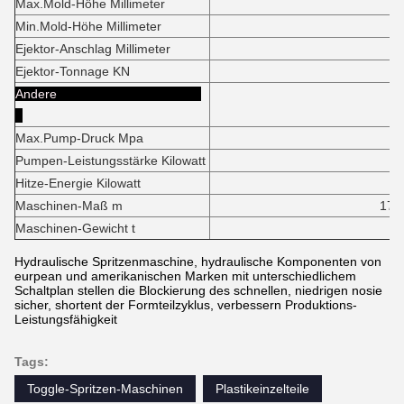
Max.Mold-Höhe Millimeter
162
Min.Mold-Höhe Millimeter
80
Ejektor-Anschlag Millimeter
42
Ejektor-Tonnage KN
49
Andere
Max.Pump-Druck Mpa
16,
Pumpen-Leistungsstärke Kilowatt
45+55+
Hitze-Energie Kilowatt
110,
Maschinen-Maß m
17.8*3.35*
Maschinen-Gewicht t
15
Hydraulische Spritzenmaschine, hydraulische Komponenten von
eurpean und amerikanischen Marken mit unterschiedlichem
Schaltplan stellen die Blockierung des schnellen, niedrigen nosie
sicher, shortent der Formteilzyklus, verbessern Produktions-
Leistungsfähigkeit
Tags:
Toggle-Spritzen-Maschinen
Plastikeinzelteile