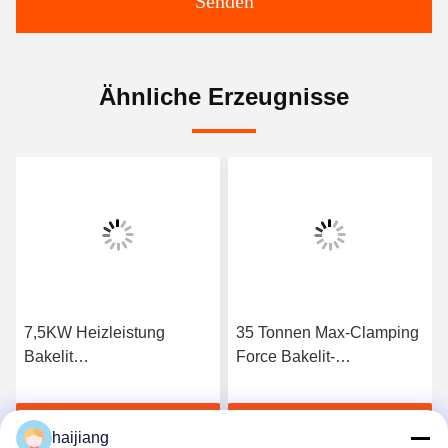
Senden
Ähnliche Erzeugnisse
7,5KW Heizleistung
35 Tonnen Max-Clamping
ne
Bakelit
Force Bakelit-
Spritzgießmaschine mit
Injektionsmaschine, die
SPS oder
für komplexe
Jetzt Chatten
Jetzt Chatten
Mikroprozessorsteuerung
Schimmelformen eine
haijiang