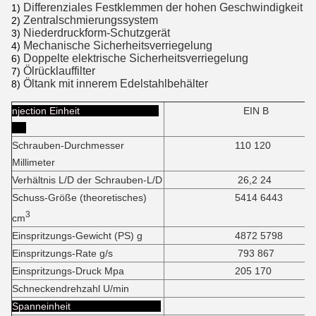
Differenziales Festklemmen der hohen Geschwindigkeit
1)
Zentralschmierungssystem
2)
Niederdruckform-Schutzgerät
3)
Mechanische Sicherheitsverriegelung
4)
Doppelte elektrische Sicherheitsverriegelung
6)
Ölrücklauffilter
7)
Öltank mit innerem Edelstahlbehälter
8)
njection Einheit
EIN B
Schrauben-Durchmesser
110 120
Millimeter
Verhältnis L/D der Schrauben-L/D
26,2 24
Schuss-Größe (theoretisches)
5414 6443
3
cm
Einspritzungs-Gewicht (PS) g
4872 5798
Einspritzungs-Rate g/s
793 867
Einspritzungs-Druck Mpa
205 170
Schneckendrehzahl U/min
9
Spanneinheit