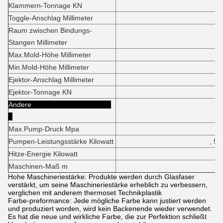
Klammern-Tonnage KN
139
Toggle-Anschlag Millimeter
130
Raum zwischen Bindungs-
1310x2
Stangen Millimeter
Max.Mold-Höhe Millimeter
110
Min.Mold-Höhe Millimeter
125
Ejektor-Anschlag Millimeter
55
Ejektor-Tonnage KN
32
Andere
Max.Pump-Druck Mpa
1
Pumpen-Leistungsstärke Kilowatt
, 55+5
Hitze-Energie Kilowatt
85,
Maschinen-Maß m
13.1x3.0
Hohe Maschineriestärke: Produkte werden durch Glasfaser
verstärkt, um seine Maschineriestärke erheblich zu verbessern,
verglichen mit anderem thermoset Technikplastik
Farbe-preformance: Jede mögliche Farbe kann justiert werden
und produziert worden, wird kein Backenende wieder verwendet.
Es hat die neue und wirkliche Farbe, die zur Perfektion schließt