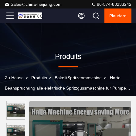
Sales@china-haijiang.com
86-574-88233242
Plaudern
Produits
Zu Hause
>
Produits
>
BakelitSpritzenmaschine
>
Harte
Beanspruchung alle elektrische Spritzgussmaschine für Pumpen-
Leistungsstärke des Bakelit-55+55KW