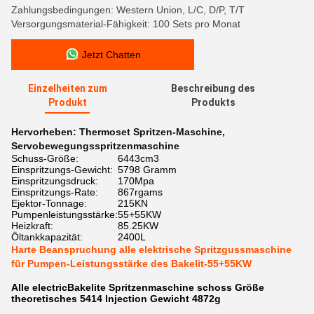
Zahlungsbedingungen: Western Union, L/C, D/P, T/T
Versorgungsmaterial-Fähigkeit: 100 Sets pro Monat
Jetzt Chatten
Einzelheiten zum
Beschreibung des
Produkt
Produkts
Hervorheben:
Thermoset Spritzen-Maschine
,
Servobewegungsspritzenmaschine
Schuss-Größe:
6443cm3
Einspritzungs-Gewicht:
5798 Gramm
Einspritzungsdruck:
170Mpa
Einspritzungs-Rate:
867rgams
Ejektor-Tonnage:
215KN
Pumpenleistungsstärke:
55+55KW
Heizkraft:
85.25KW
Öltankkapazität:
2400L
Harte Beanspruchung alle elektrische Spritzgussmaschine
für Pumpen-Leistungsstärke des Bakelit-55+55KW
Alle electricBakelite Spritzenmaschine schoss Größe
theoretisches 5414 lnjection Gewicht 4872g