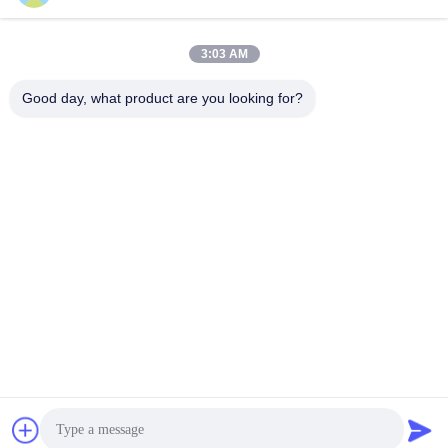
für die Formenproduktion
Genauigkeit bei der
Klemmung und Injektion
bietet
3:03 AM
Good day, what product are you looking for?
Ningbo haijiang machinery manufacturing
co.,Ltd
Sales@china-haijiang.com
86-574-88233242
Nahe bei der Baozhan-Straße Yinzhou-Bezirk, Porzellan
Ningbos (Zangen-Industriegebiet)
China Gute Qualität Energiesparende Spritzen-Maschine
Lieferant. Urheberrecht © 2017-2026 Ningbo haijiang
machinery manufacturing co.,Ltd Alle Rechte vorbehalten.