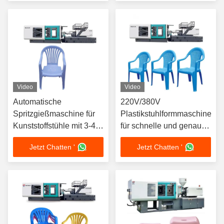
Video
Video
Automatische
220V/380V
Spritzgießmaschine für
Plastikstuhlformmaschine
Kunststoffstühle mit 3-4
für schnelle und genaue
Heizzonen
Produktion
Jetzt Chatten '
Jetzt Chatten '