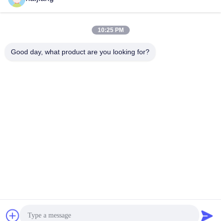
10:25 PM
Good day, what product are you looking for?
Ningbo haijiang machinery manufacturing
co.,Ltd
Sales@china-haijiang.com
86-574-88233242
Nahe bei der Baozhan-Straße Yinzhou-Bezirk, Porzellan
Ningbos (Zangen-Industriegebiet)
China Gute Qualität Energiesparende Spritzen-Maschine
Lieferant. Urheberrecht © 2017-2025 Ningbo haijiang
machinery manufacturing co.,Ltd Alle Rechte vorbehalten.