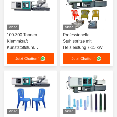
Video
Video
100-300 Tonnen
Professionelle
Klemmkraft
Stuhlspritze mit
Kunststoffstuhl
Heizleistung 7-15 kW
Spritzgießmaschine für
Jetzt Chatten '
Jetzt Chatten '
Anforderungen
Video
Video