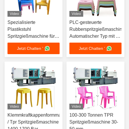
Video
Video
Spezialisierte
PLC-gesteuerte
Plastikstuhl
Rubberspritzgießmaschine
Spritzgießmaschine für
Automatischer Typ mit 3-
Kundenanforderungen
4 Heizzonen
Jetzt Chatten '
Jetzt Chatten '
Video
Video
Klemmkraftkappenformmaschine
100-300 Tonnen TPR
/ Tpr Spritzgießmaschine
Spritzgießmaschine 30-
1400-1700 Bar
50 mm