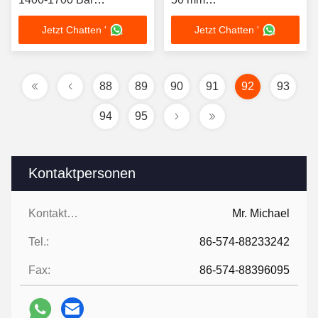
Spritzdruck
Schraubendurchmesser
Jetzt Chatten '
Jetzt Chatten '
7-15 KW Heizleistung
88
89
90
91
92
93
94
95
Kontaktpersonen
Kontaktpersonen:
Mr. Michael
Tel.:
86-574-88233242
Fax:
86-574-88396095