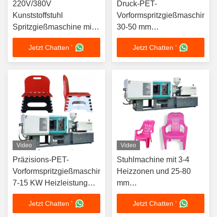
220V/380V
Druck-PET-
Kunststoffstuhl
Vorformspritzgießmaschine
Spritzgießmaschine mit
30-50 mm
7-15 KW Heizleistung
Schraubendurchmesser
Jetzt Chatten '
Jetzt Chatten '
2-4 Tonnen Düsenkraft
Video
Video
Präzisions-PET-
Stuhlmachine mit 3-4
Vorformspritzgießmaschine
Heizzonen und 25-80
7-15 KW Heizleistung
mm
30-50 mm
Schraubendurchmesser
Jetzt Chatten '
Jetzt Chatten '
Schraubendurchmesser